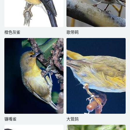
橙色灰雀
歌带鹀
镰嘴雀
大管鸹