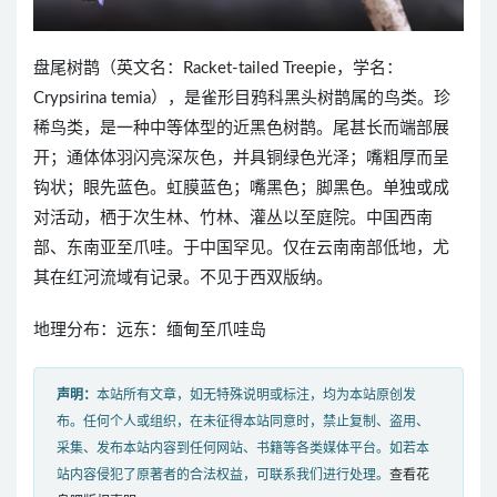
盘尾树鹊（英文名：Racket-tailed Treepie，学名：
Crypsirina temia），是雀形目鸦科黑头树鹊属的鸟类。珍
稀鸟类，是一种中等体型的近黑色树鹊。尾甚长而端部展
开；通体体羽闪亮深灰色，并具铜绿色光泽；嘴粗厚而呈
钩状；眼先蓝色。虹膜蓝色；嘴黑色；脚黑色。单独或成
对活动，栖于次生林、竹林、灌丛以至庭院。中国西南
部、东南亚至爪哇。于中国罕见。仅在云南南部低地，尤
其在红河流域有记录。不见于西双版纳。
地理分布：远东：缅甸至爪哇岛
声明：
本站所有文章，如无特殊说明或标注，均为本站原创发
布。任何个人或组织，在未征得本站同意时，禁止复制、盗用、
采集、发布本站内容到任何网站、书籍等各类媒体平台。如若本
站内容侵犯了原著者的合法权益，可联系我们进行处理。
查看花