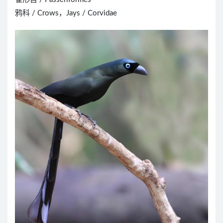
鸦科 / Crows，Jays / Corvidae