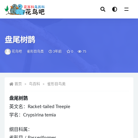
全部
盘尾树鹊
花鸟吧
雀形目鸟类
3年前
0
75
首页
鸟百科
雀形目鸟类
盘尾树鹊
英文名：Racket-tailed Treepie
学名：Crypsirina temia
纲目科属：
雀形目 / Passeriformes