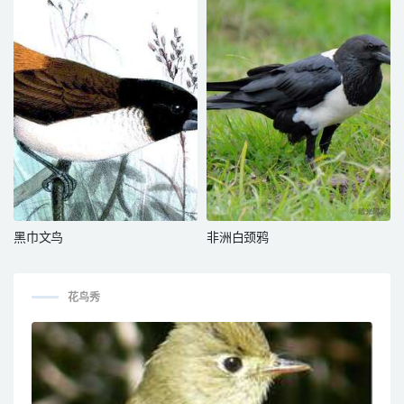
黑巾文鸟
非洲白颈鸦
花鸟秀