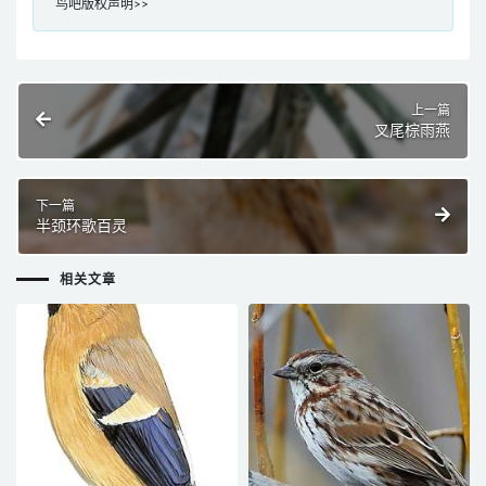
鸟吧版权声明>>
上一篇
叉尾棕雨燕
下一篇
半颈环歌百灵
相关文章