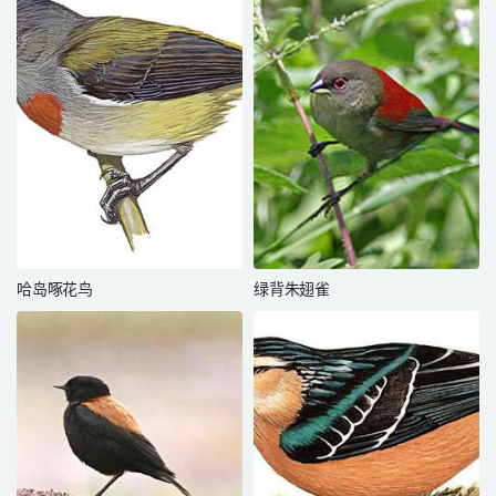
哈岛啄花鸟
绿背朱翅雀