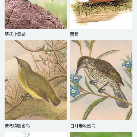
萨氏小霸鹟
丽䴓
侏弯嘴吸蜜鸟
白耳岩吸蜜鸟