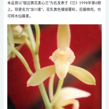
本品曾以“银边黄花素心兰”为名发表于《兰》1998年第6期
上。现更名为“龙川素”。花乳黄色镶银覆轮，花瓣微兜。也
可称水仙瓣素。