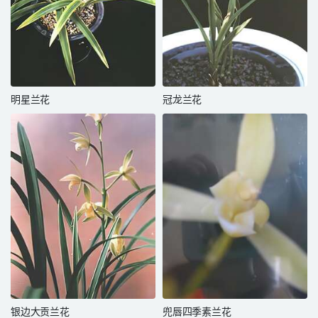
明星兰花
冠龙兰花
银边大贡兰花
兜唇四季素兰花