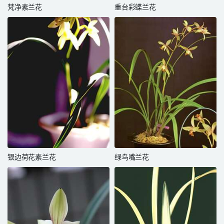
梵净素兰花
重台彩蝶兰花
银边荷花素兰花
绿鸟嘴兰花