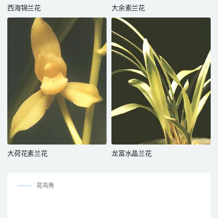
西海锦兰花
大余素兰花
大荷花素兰花
龙富水晶兰花
花鸟秀