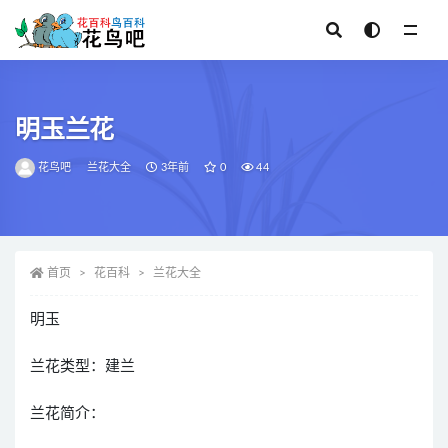
全部
明玉兰花
花鸟吧
兰花大全
3年前
0
44
首页
花百科
兰花大全
明玉
兰花类型：建兰
兰花简介：