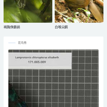
褐胸侏霸鹟
白喉尖鹛
花鸟秀