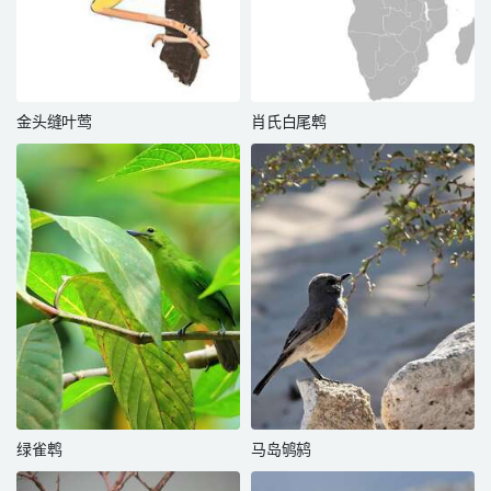
金头缝叶莺
肖氏白尾鹎
绿雀鹎
马岛鸲鸫