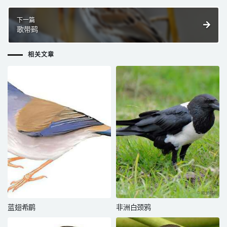
下一篇
歌带鹀
相关文章
蓝翅希鹛
非洲白颈鸦