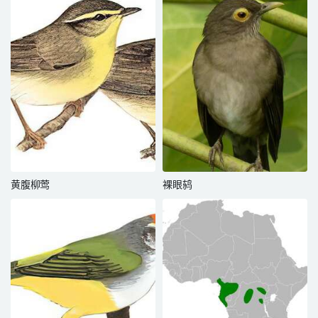
黄腹柳莺
裸眼鸫