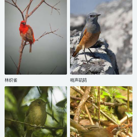
林织雀
哨声矶鸫