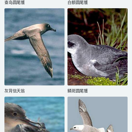
查岛圆尾鹱
白额圆尾鹱
灰背信天翁
鳞斑圆尾鹱