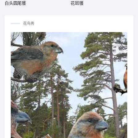
白头圆尾鹱
花斑鹱
花鸟秀