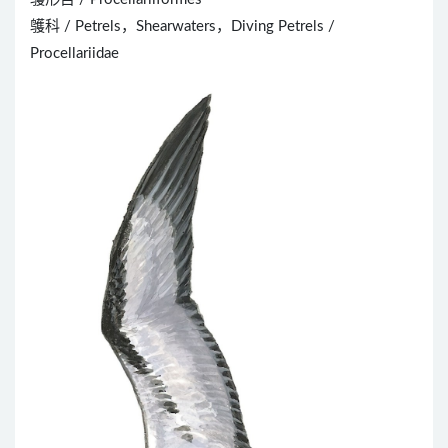
鹱科 / Petrels，Shearwaters，Diving Petrels /
Procellariidae