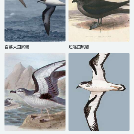
百慕大圆尾鹱
短嘴圆尾鹱