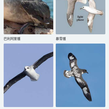
巴利阿里鹱
暴雪鹱