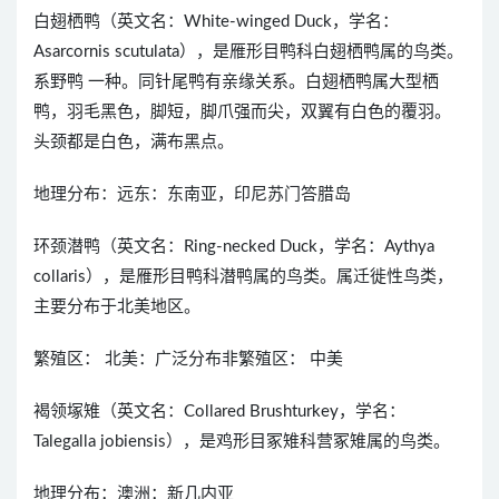
白翅栖鸭（英文名：White-winged Duck，学名：
Asarcornis scutulata），是雁形目鸭科白翅栖鸭属的鸟类。
系野鸭 一种。同针尾鸭有亲缘关系。白翅栖鸭属大型栖
鸭，羽毛黑色，脚短，脚爪强而尖，双翼有白色的覆羽。
头颈都是白色，满布黑点。
地理分布：远东：东南亚，印尼苏门答腊岛
环颈潜鸭（英文名：Ring-necked Duck，学名：Aythya
collaris），是雁形目鸭科潜鸭属的鸟类。属迁徙性鸟类，
主要分布于北美地区。
繁殖区： 北美：广泛分布非繁殖区： 中美
褐领塚雉（英文名：Collared Brushturkey，学名：
Talegalla jobiensis），是鸡形目冢雉科营冢雉属的鸟类。
地理分布：澳洲：新几内亚