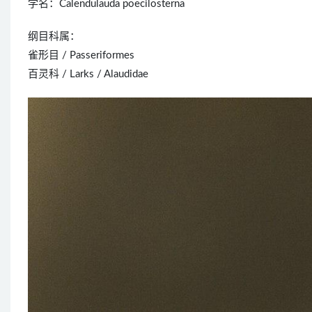
学名：Calendulauda poecilosterna
纲目科属：
雀形目 / Passeriformes
百灵科 / Larks / Alaudidae