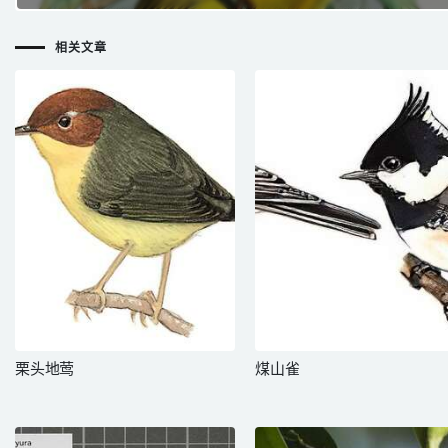
相关文章
栗头地莺
煤山雀