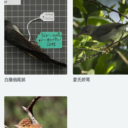
白腹扇尾鹟
夏氏娇莺