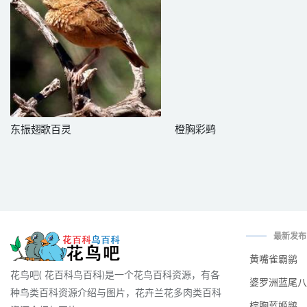
东振翅歌百灵
橙胸彩鹀
最新发布
黄嘴雀霸鹟
花鸟吧( 花百科鸟百科)是一个花鸟百科资源，有各
婆罗洲蓝尾八
种鸟类百科资源介绍与图片，花卉兰花多肉类百科
棕胸蓝姬鹟