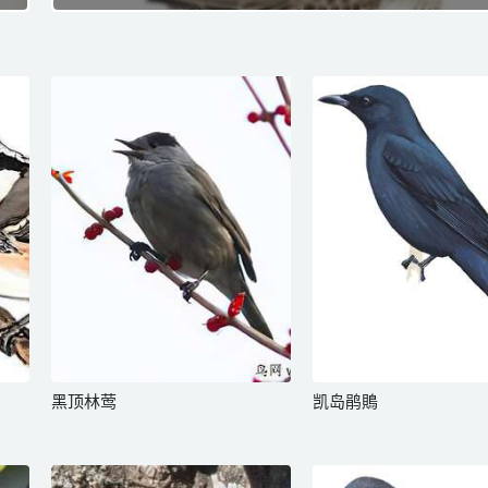
黑顶林莺
凯岛鹃鵙