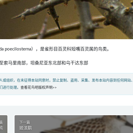
lauda poecilosterna），是雀形目百灵科短嘴百灵属的鸟类。
至索马里南部，坦桑尼亚东北部和乌干达东部
人或组织，在未征得本站同意时，禁止复制、盗用、采集、发布本站内容到任何网站
们进行处理。
查看花鸟吧版权声明>>
篇
下一篇
鹀
姬滨鹬