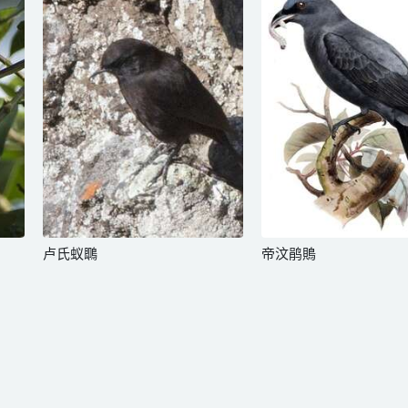
卢氏蚁䳭
帝汶鹃鵙