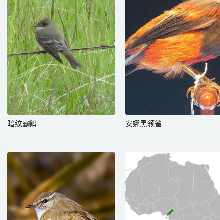
暗纹霸鹟
安娜黑领雀