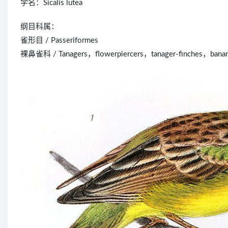
学名：Sicalis lutea
纲目科属：
雀形目 / Passeriformes
裸鼻雀科 / Tanagers，flowerpiercers，tanager-finches，bananaq