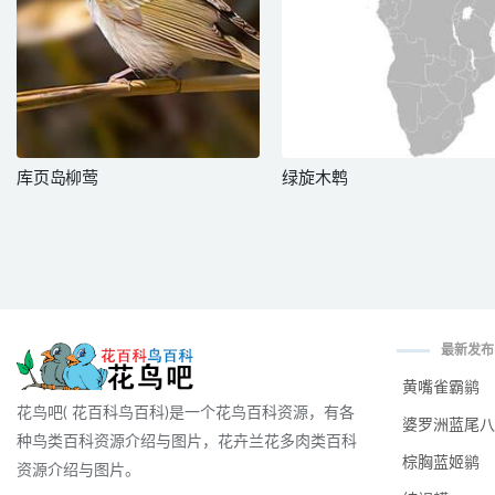
库页岛柳莺
绿旋木鹎
最新发布
黄嘴雀霸鹟
花鸟吧( 花百科鸟百科)是一个花鸟百科资源，有各
婆罗洲蓝尾八
种鸟类百科资源介绍与图片，花卉兰花多肉类百科
棕胸蓝姬鹟
资源介绍与图片。