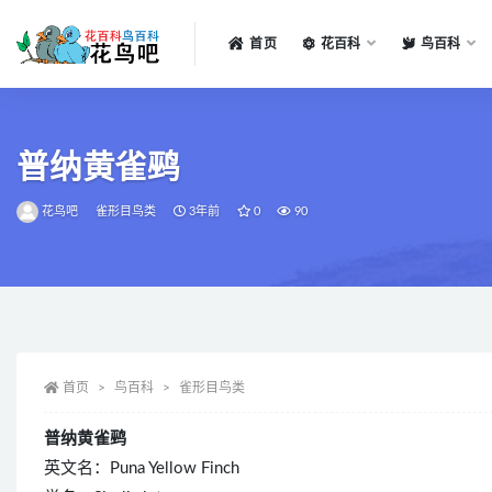
首页
花百科
鸟百科
全部
普纳黄雀鹀
花鸟吧
雀形目鸟类
3年前
0
90
首页
鸟百科
雀形目鸟类
普纳黄雀鹀
英文名：Puna Yellow Finch