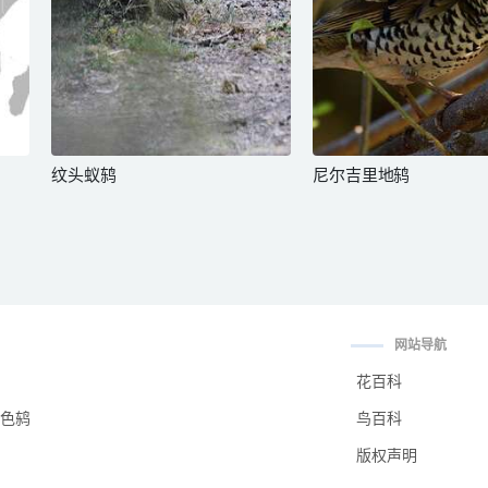
纹头蚁鸫
尼尔吉里地鸫
网站导航
花百科
色鸫
鸟百科
版权声明