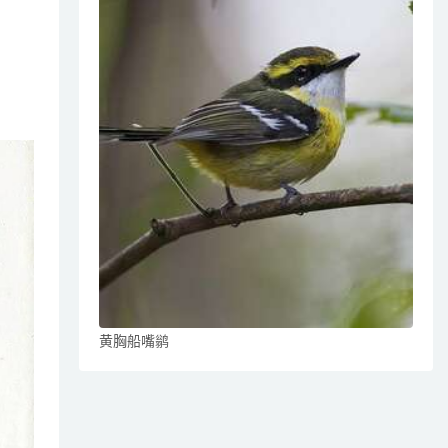
黄胸船嘴鹟