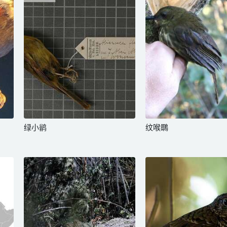
绿小鹟
纹喉䳭