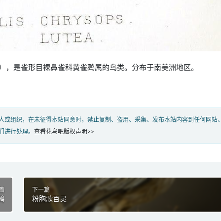
lis lutea），是雀形目裸鼻雀科黄雀鹀属的鸟类。分布于南美洲地区。
人或组织，在未征得本站同意时，禁止复制、盗用、采集、发布本站内容到任何网站
们进行处理。
查看花鸟吧版权声明>>
篇
下一篇
鹀
粉胸歌百灵