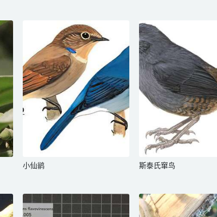
小仙鹟
斯泰氏窜鸟