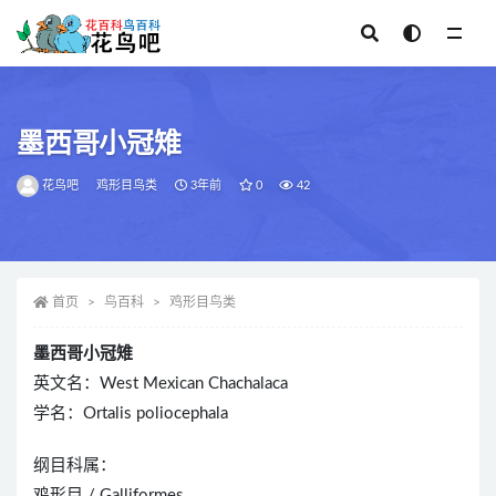
全部
墨西哥小冠雉
花鸟吧
鸡形目鸟类
3年前
0
42
首页
鸟百科
鸡形目鸟类
墨西哥小冠雉
英文名：West Mexican Chachalaca
学名：Ortalis poliocephala
纲目科属：
鸡形目 / Galliformes