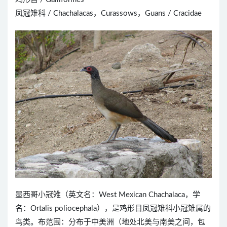
凤冠雉科 / Chachalacas，Curassows，Guans / Cracidae
墨西哥小冠雉（英文名：West Mexican Chachalaca，学
名：Ortalis poliocephala），是鸡形目凤冠雉科小冠雉属的
鸟类。布范围：分布于中美洲（地处北美与南美之间，包