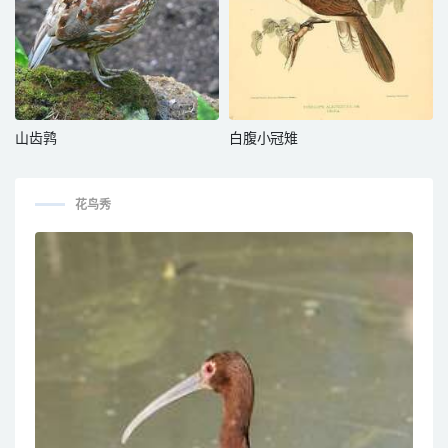
山齿鹑
白腹小冠雉
花鸟秀