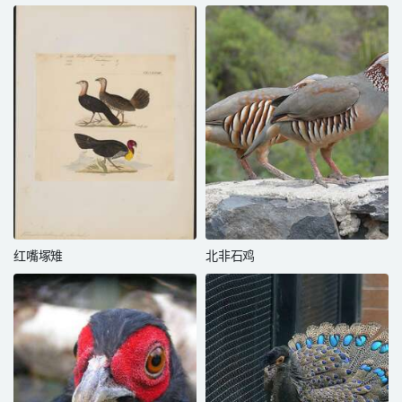
红嘴塚雉
北非石鸡