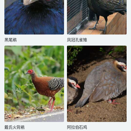
黑尾鹇
凤冠孔雀雉
戴氏火背鹇
阿拉伯石鸡