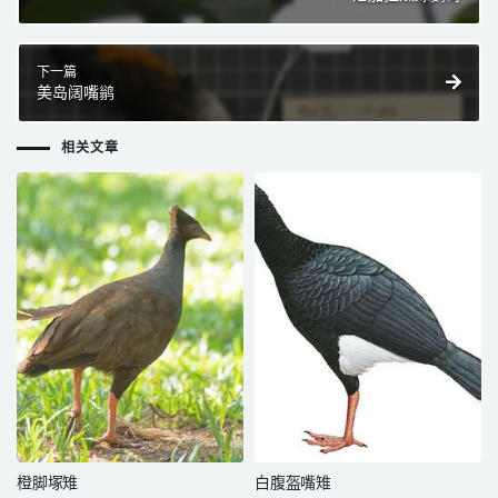
下一篇
美岛阔嘴鹟
相关文章
橙脚塚雉
白腹盔嘴雉