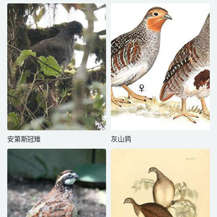
安第斯冠雉
灰山鹑