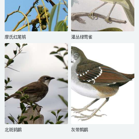
摩氏红尾鸲
灌丛绿莺雀
北斑鸫鹛
灰带鹪鹛