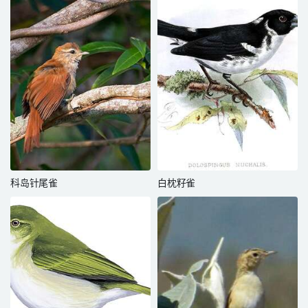
科岛针尾雀
白枕籽雀