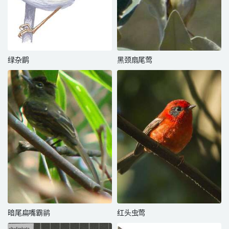
绿杂鹛
黑颈扇尾莺
暗尾扁嘴霸鹟
红头虫莺