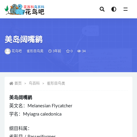
全部
美岛阔嘴鹟
花鸟吧
雀形目鸟类
3年前
0
34
首页
鸟百科
雀形目鸟类
美岛阔嘴鹟
英文名：Melanesian Flycatcher
学名：Myiagra caledonica
纲目科属：
雀形目 / Passeriformes