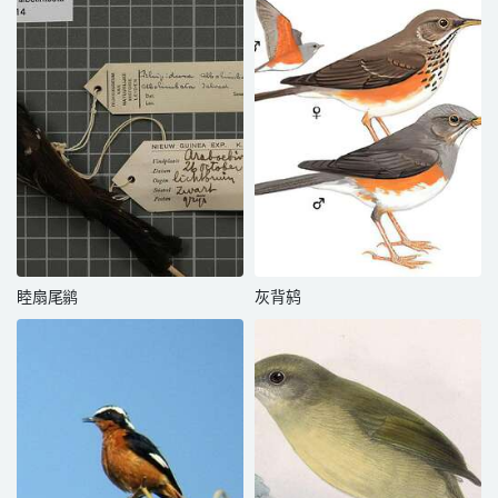
睦扇尾鹟
灰背鸫