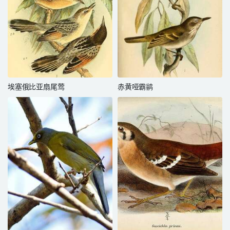
埃塞俄比亚扇尾莺
赤黄哑霸鹟