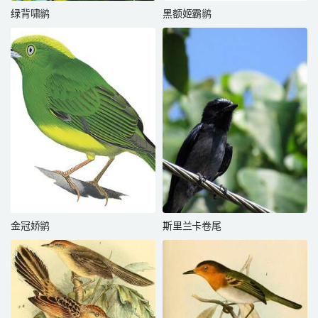
绿背啸鹟
黑额姬霸鹟
金冠娇鹟
斯里兰卡卷尾