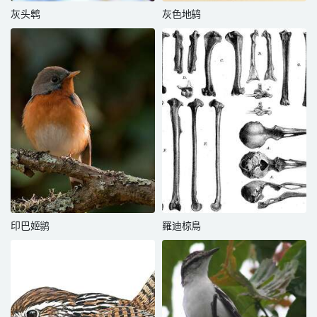
灰头鹎
灰色地鸫
印巴姬鹟
羅迪椋鳥