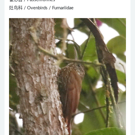
灶鸟科 / Ovenbirds / Furnariidae