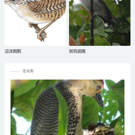
沼泽鹪鹩
斑鸣鹃鵙
花鸟秀