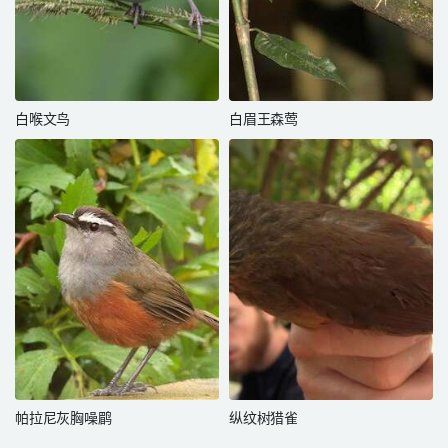
白喉文鸟
白眉王森莺
帕拉尼灰胸噪鹛
纵纹树猎雀