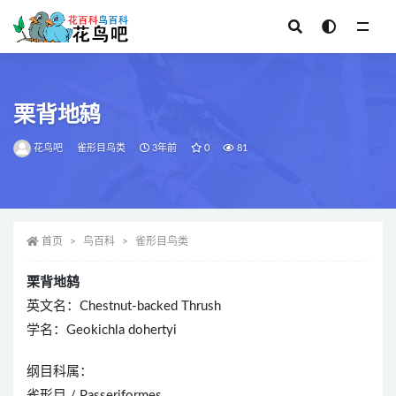
全部
栗背地鸫
花鸟吧
雀形目鸟类
3年前
0
81
首页
鸟百科
雀形目鸟类
栗背地鸫
英文名：Chestnut-backed Thrush
学名：Geokichla dohertyi
纲目科属：
雀形目 / Passeriformes