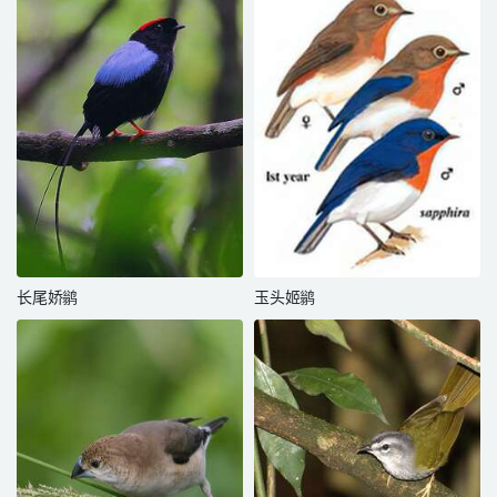
长尾娇鹟
玉头姬鹟