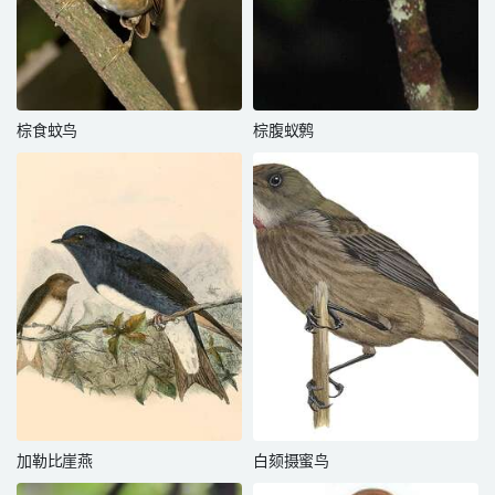
棕食蚊鸟
棕腹蚁鹩
加勒比崖燕
白颏摄蜜鸟