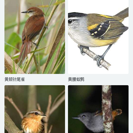
黄颏针尾雀
黄腰蚁鹩