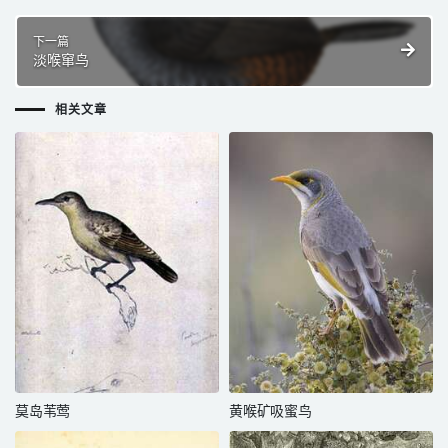
下一篇
淡喉窜鸟
相关文章
莫岛苇莺
黄喉矿吸蜜鸟