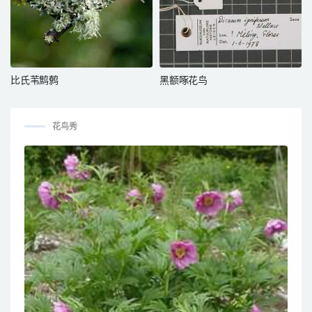
比氏苇鹪鹩
黑额啄花鸟
花鸟秀