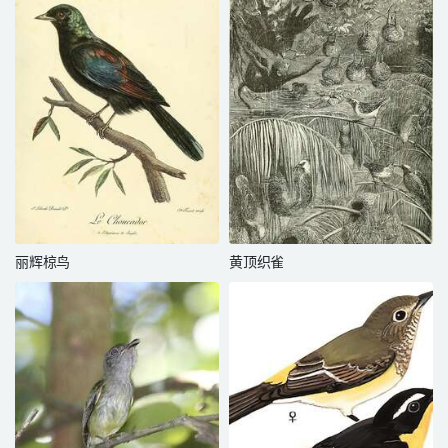
丽辉椋鸟
黄顶织雀