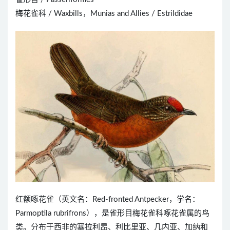
梅花雀科 / Waxbills，Munias and Allies / Estrildidae
红额啄花雀（英文名：Red-fronted Antpecker，学名：
Parmoptila rubrifrons），是雀形目梅花雀科啄花雀属的鸟
类。分布于西非的塞拉利昂、利比里亚、几内亚、加纳和