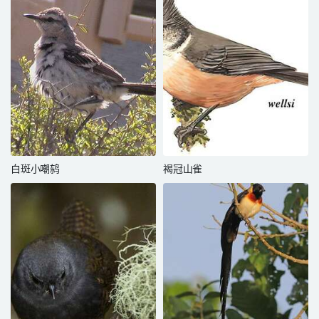
白斑小嘲鸫
褐冠山雀