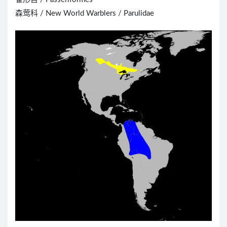
森莺科 / New World Warblers / Parulidae