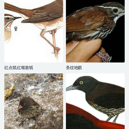
红点颏,红喉歌鸲
条纹地鹛