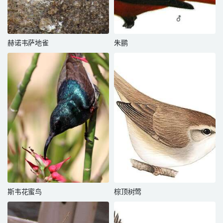
赫诺韦萨地雀
朱鹂
斯韦花蜜鸟
棕顶树莺