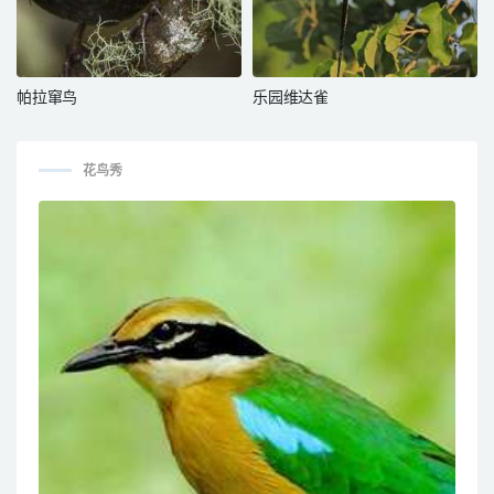
帕拉窜鸟
乐园维达雀
花鸟秀