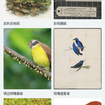
启利氏地鸫
彩哑霸鹟
锈边短嘴霸鹟
短嘴旋蜜雀