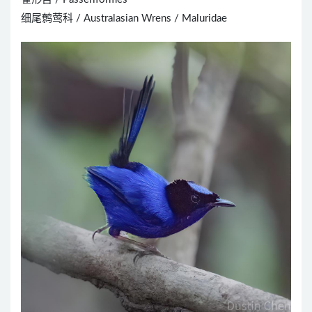
细尾鹩莺科 / Australasian Wrens / Maluridae