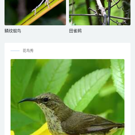
鳞纹蚁鸟
田雀鹀
花鸟秀