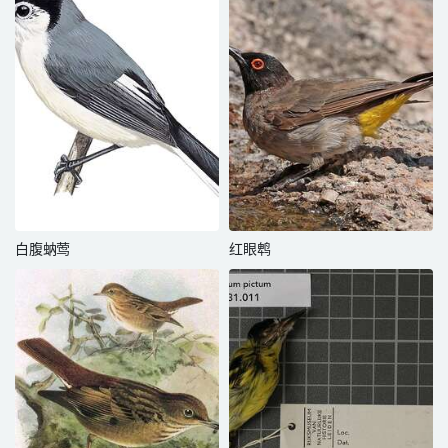
白腹蚋莺
红眼鹎