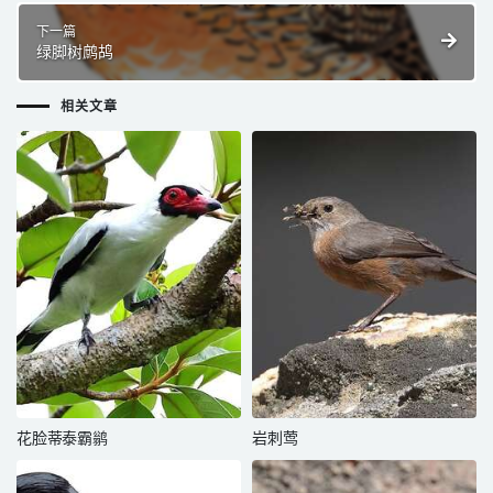
下一篇
绿脚树鹧鸪
相关文章
花脸蒂泰霸鹟
岩刺莺