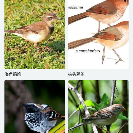
海角鹡鸰
棕头鸦雀