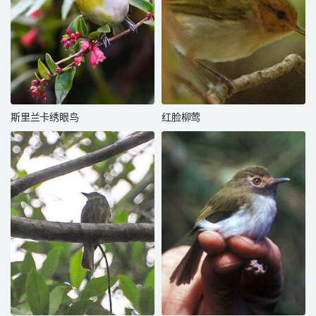
斯里兰卡绣眼鸟
红脸柳莺