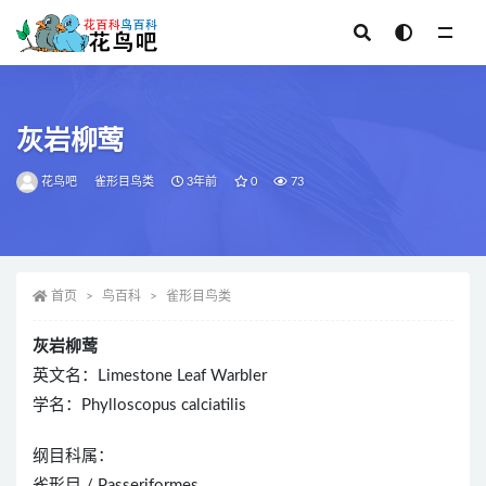
全部
灰岩柳莺
花鸟吧
雀形目鸟类
3年前
0
73
首页
鸟百科
雀形目鸟类
灰岩柳莺
英文名：Limestone Leaf Warbler
学名：Phylloscopus calciatilis
纲目科属：
雀形目 / Passeriformes