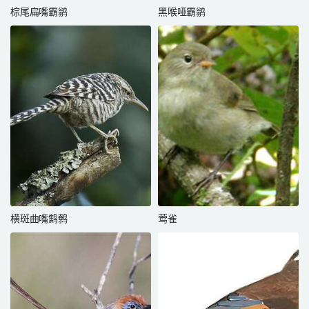
棕尾扁嘴霸鹟
黑喉哑霸鹟
横斑曲嘴鹪鹩
莺雀