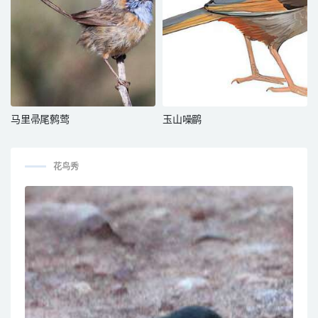
马里帚尾鹩莺
玉山噪鹛
花鸟秀