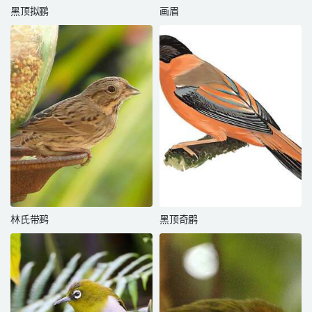
黑顶拟鹂
画眉
林氏带鹀
黑顶奇鹛