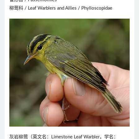
柳莺科 / Leaf Warblers and Allies / Phylloscopidae
灰岩柳莺（英文名：Limestone Leaf Warbler，学名：