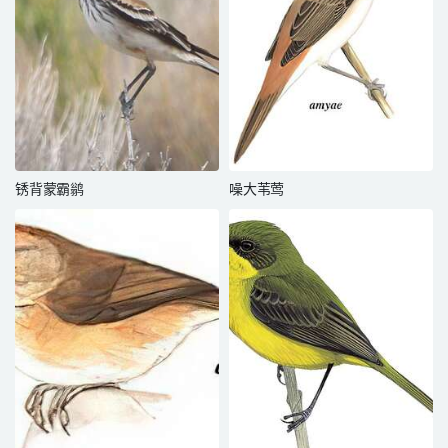
锈背蒙霸鹟
噪大苇莺