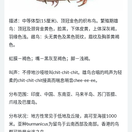
描述：中等体型(15厘米)、顶冠金色的织布鸟。繁殖期雄
鸟：顶冠及颈背金黄色，脸黑，下体皮黄，上体深灰褐，
羽缘色浅。雌鸟：头无黄色及黑色斑纹，眉纹及胸茶黄褐
色。
虹膜－褐色；嘴－黑灰至褐色；脚－浅褐。
叫声：不停地沙哑吱叫chit-chit-chit。雄鸟合唱的鸣声为轻
柔的chit-chit-chit接高而喘息哨音chee-ee-ee。
分布范围：印度、中国、东南亚、马来半岛、苏门答腊、
爪哇及巴厘岛。
分布状况：地方性常见于低地及丘陵，高可至海拔1000
米。亚种burmanicus为留鸟于云南西部及南部。香港的鸟