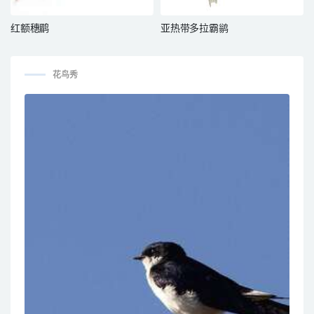
红额穗鹛
亚热带多拉霸鹟
花鸟秀