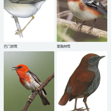
巴门娇莺
栗胸林莺