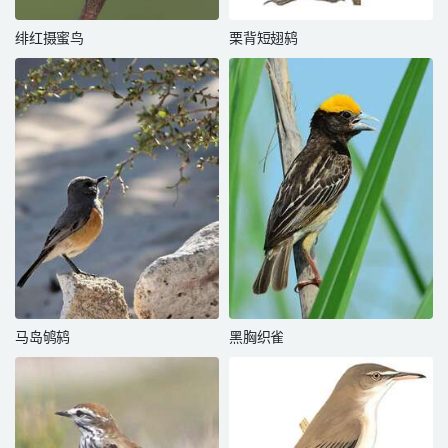
绯红摄蜜鸟
栗背短翅鸫
马岛鸲鸫
黑胸织雀