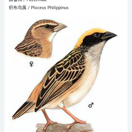
织布鸟属 / Ploceus Philippinus