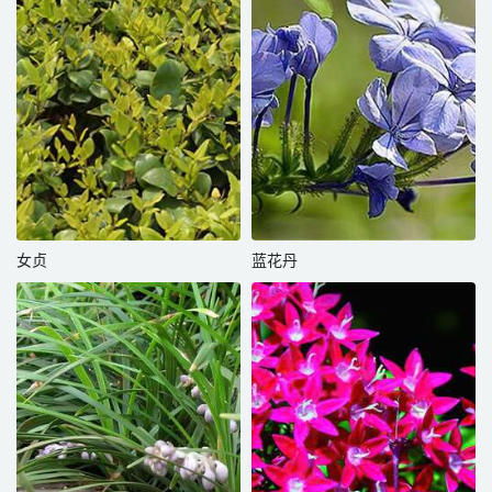
女贞
蓝花丹