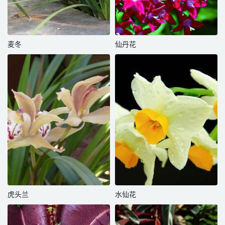
麦冬
仙丹花
虎头兰
水仙花