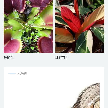
捕蝇草
红背竹芋
花鸟秀