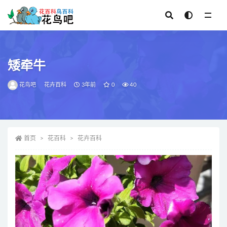
全部
矮牵牛
花鸟吧
花卉百科
3年前
0
40
首页
花百科
花卉百科