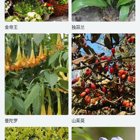
金帝王
独蒜兰
曼陀罗
山茱萸