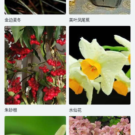
金边麦冬
美叶凤尾蕉
朱砂根
水仙花