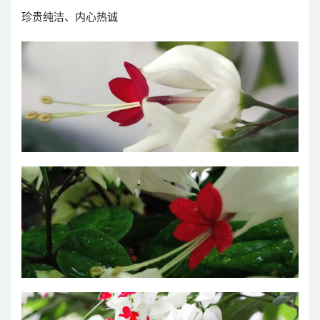
珍贵纯洁、内心热诚