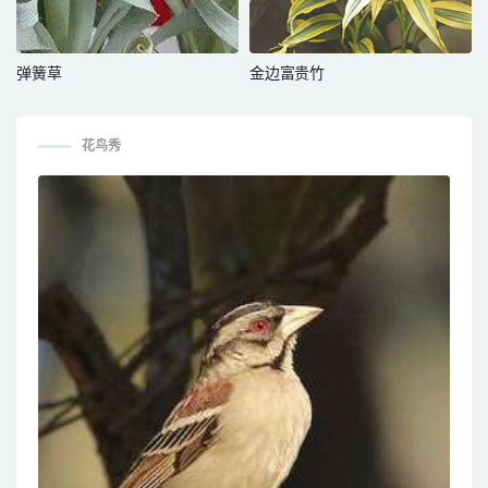
弹簧草
金边富贵竹
花鸟秀