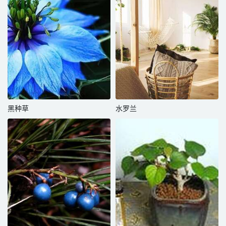
黑种草
水罗兰