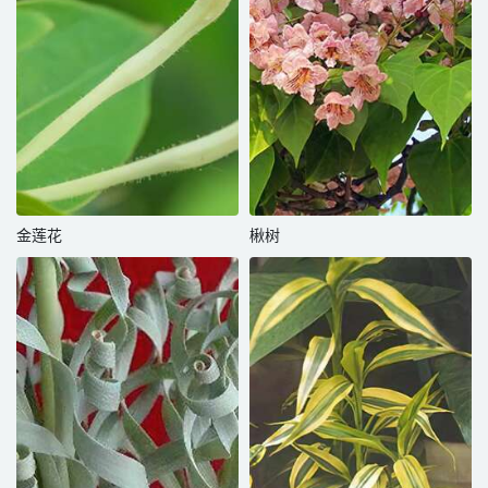
金莲花
楸树