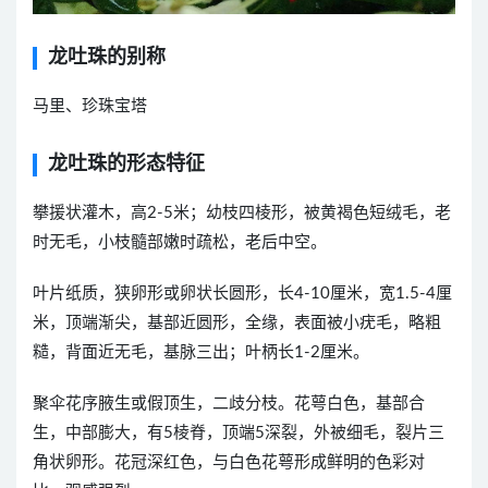
龙吐珠的别称
马里、珍珠宝塔
龙吐珠的形态特征
攀援状灌木，高2-5米；幼枝四棱形，被黄褐色短绒毛，老
时无毛，小枝髓部嫩时疏松，老后中空。
叶片纸质，狭卵形或卵状长圆形，长4-10厘米，宽1.5-4厘
米，顶端渐尖，基部近圆形，全缘，表面被小疣毛，略粗
糙，背面近无毛，基脉三出；叶柄长1-2厘米。
聚伞花序腋生或假顶生，二歧分枝。花萼白色，基部合
生，中部膨大，有5棱脊，顶端5深裂，外被细毛，裂片三
角状卵形。花冠深红色，与白色花萼形成鲜明的色彩对