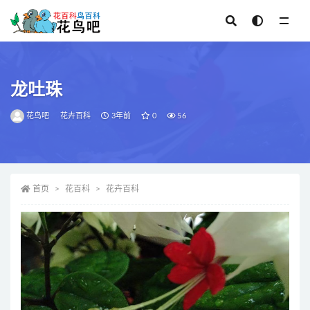
全部
龙吐珠
花鸟吧
花卉百科
3年前
0
56
首页
花百科
花卉百科