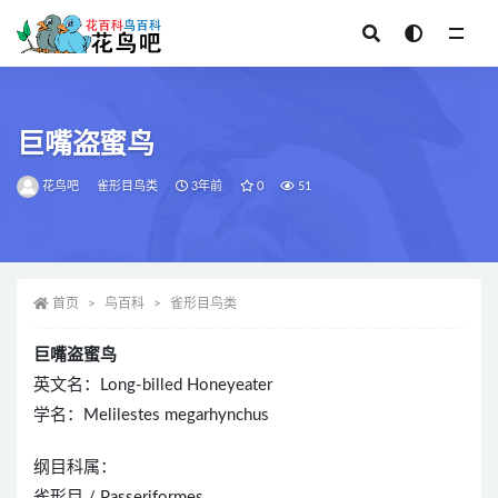
全部
巨嘴盗蜜鸟
花鸟吧
雀形目鸟类
3年前
0
51
首页
鸟百科
雀形目鸟类
巨嘴盗蜜鸟
英文名：Long-billed Honeyeater
学名：Melilestes megarhynchus
纲目科属：
雀形目 / Passeriformes