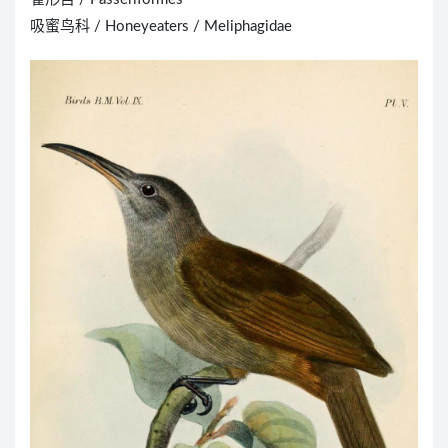
吸蜜鸟科 / Honeyeaters / Meliphagidae