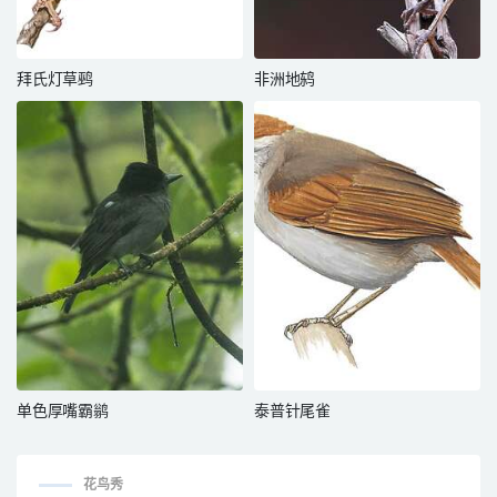
拜氏灯草鹀
非洲地鸫
单色厚嘴霸鹟
泰普针尾雀
花鸟秀