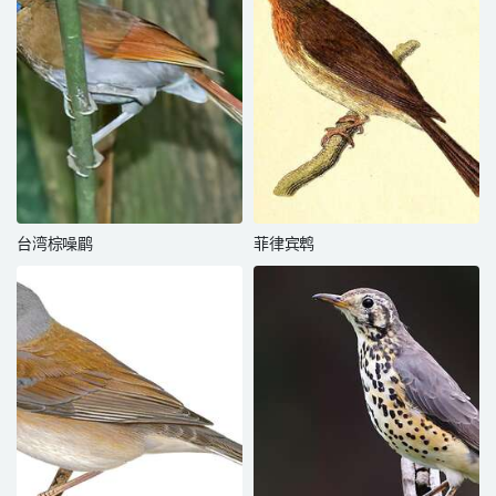
台湾棕噪鹛
菲律宾鹎