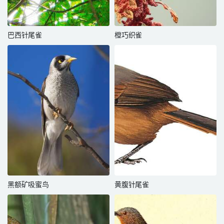
巴西针尾雀
橙巧织雀
黑额矿吸蜜鸟
黄腹针尾雀