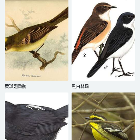
黄斑翅霸鹟
黑白林䳭