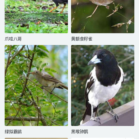
爪哇八哥
黄额食籽雀
绿拟霸鹟
黑喉钟鹊