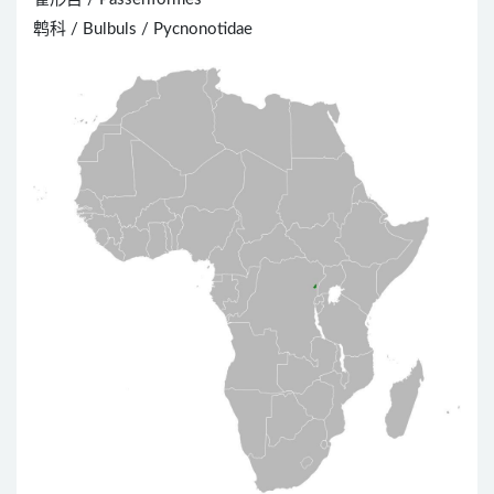
鹎科 / Bulbuls / Pycnonotidae