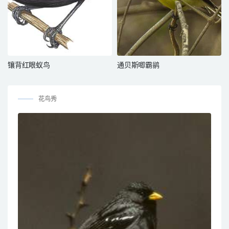
镶背红眼蚁鸟
通贝斯唧霸鹟
花鸟秀