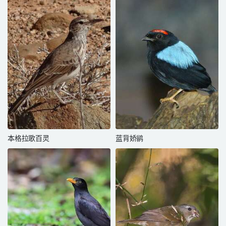
本格拉歌百灵
蓝背娇鹟