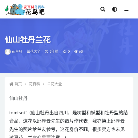
全部
仙山牡丹兰花
花鸟吧
兰花大全
3年前
0
65
首页
花百科
兰花大全
仙山牡丹
tomtsoi：(仙山牡丹出自四川，是树型和蝶型和牡丹型的结
合品，这花以邱厚云先生的照片作代表，我亦换上邱厚云
先生的照片给兰友参考，这花身价不菲，很多卖方也未见
过真花，兰友交易要注意。)