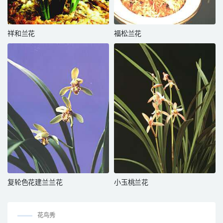
祥和兰花
福松兰花
复轮色花建兰兰花
小玉桃兰花
花鸟秀