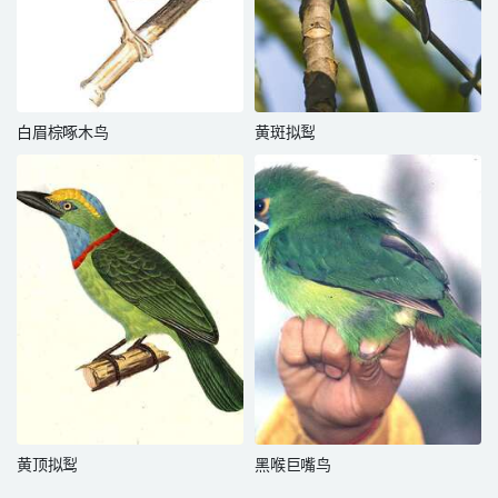
白眉棕啄木鸟
黄斑拟䴕
黄顶拟䴕
黑喉巨嘴鸟