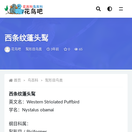
全部
西条纹蓬头䴕
花鸟吧
䴕形目鸟类
3年前
0
65
首页
鸟百科
䴕形目鸟类
西条纹蓬头䴕
英文名：Western Striolated Puffbird
学名：Nystalus obamai
纲目科属：
䴕形目 / Piciformes