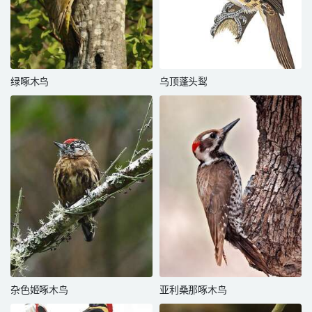
绿啄木鸟
乌顶蓬头䴕
杂色姬啄木鸟
亚利桑那啄木鸟