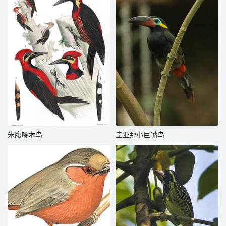
朱腹啄木鸟
圭亚那小巨嘴鸟