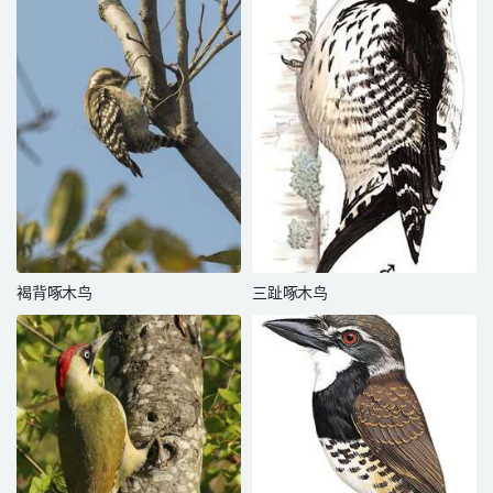
褐背啄木鸟
三趾啄木鸟