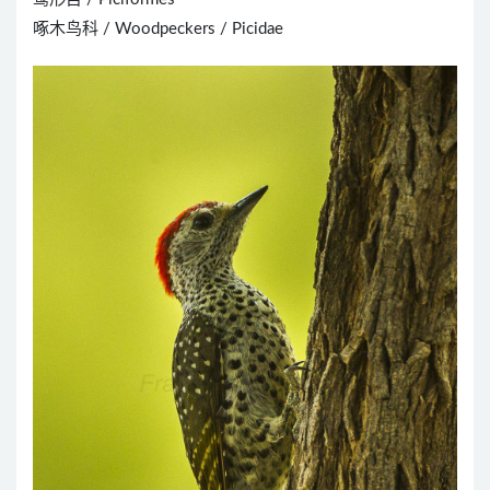
啄木鸟科 / Woodpeckers / Picidae