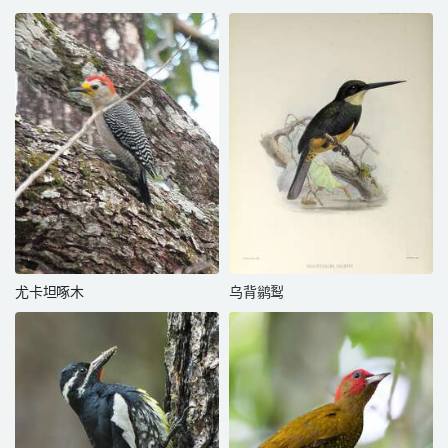
尤卡坦啄木
乌背鹟䴕