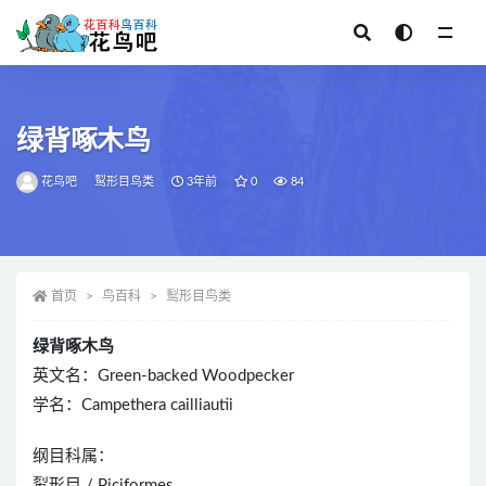
全部
绿背啄木鸟
花鸟吧
䴕形目鸟类
3年前
0
84
首页
鸟百科
䴕形目鸟类
绿背啄木鸟
英文名：Green-backed Woodpecker
学名：Campethera cailliautii
纲目科属：
䴕形目 / Piciformes