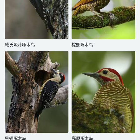
威氏吸汁啄木鸟
棕翅啄木鸟
黑颊啄木鸟
高原啄木鸟