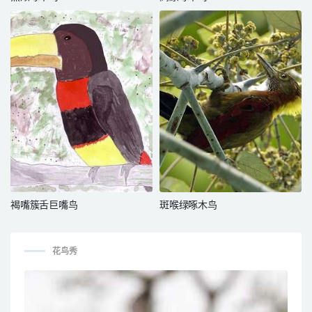
褐嘴簇舌巨嘴鸟
斑喉绿啄木鸟
花鸟秀