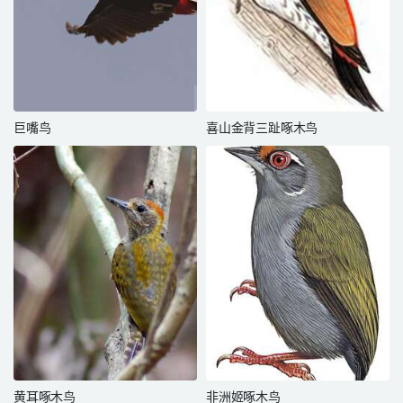
巨嘴鸟
喜山金背三趾啄木鸟
黄耳啄木鸟
非洲姬啄木鸟