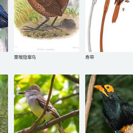
栗喉隐窜鸟
寿带