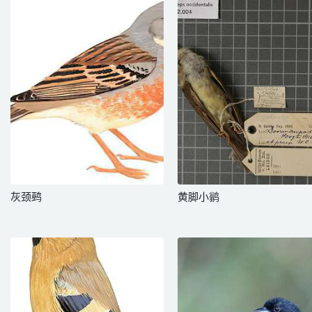
灰颈鹀
黄脚小鹟