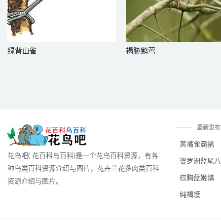
绿背山雀
褐胁鹪莺
最新发布
黄嘴雀霸鹟
花鸟吧( 花百科鸟百科)是一个花鸟百科资源，有各
婆罗洲蓝尾八
种鸟类百科资源介绍与图片，花卉兰花多肉类百科
棕胸蓝姬鹟
资源介绍与图片。
纯褐鹱