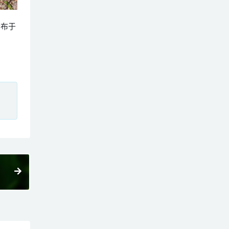
，分布于
、