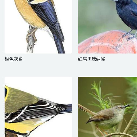
橙色灰雀
红肩黑唐纳雀