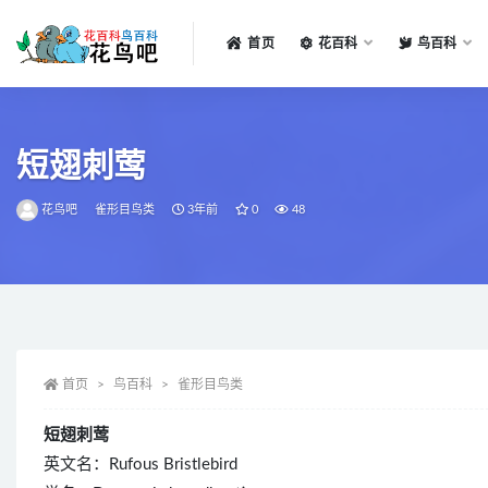
首页
花百科
鸟百科
全部
短翅刺莺
花鸟吧
雀形目鸟类
3年前
0
48
首页
鸟百科
雀形目鸟类
短翅刺莺
英文名：Rufous Bristlebird