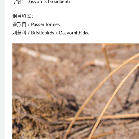
学名：Dasyornis broadbenti
纲目科属：
雀形目 / Passeriformes
刺莺科 / Bristlebirds / Dasyornithidae