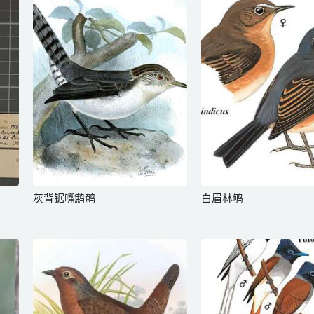
灰背锯嘴鹪鹩
白眉林鸲