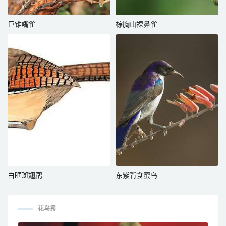
巨锥嘴雀
棕胸山裸鼻雀
白眶斑翅鹛
东紫背食蜜鸟
花鸟秀