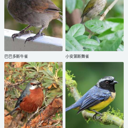
巴巴多斯牛雀
小安第斯舞雀