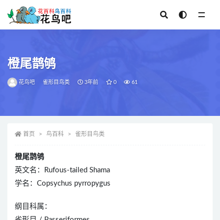
全部
橙尾鹊鸲
花鸟吧
雀形目鸟类
3年前
0
61
首页
鸟百科
雀形目鸟类
橙尾鹊鸲
英文名：Rufous-tailed Shama
学名：Copsychus pyrropygus
纲目科属：
雀形目 / Passeriformes