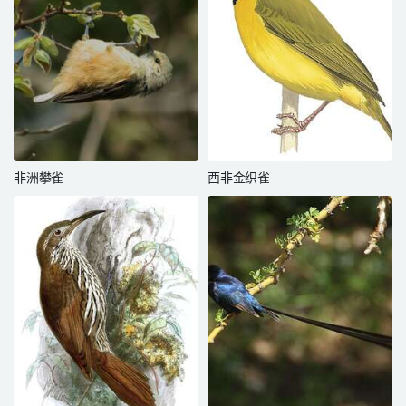
非洲攀雀
西非金织雀