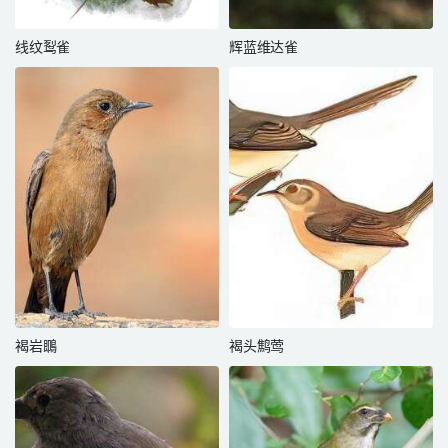
线纹䴕雀
辉蓝维达雀
褐岩䳭
褐头鹪莺