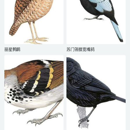
丽星鹩鹛
苏门答腊宽嘴鸫