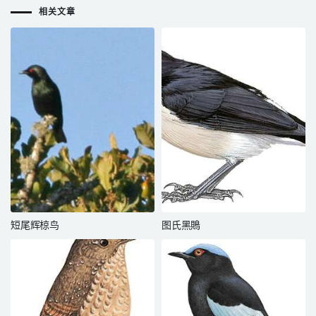
相关文章
短尾辉椋鸟
图氏黑鵙