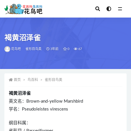
全部
褐黄沼泽雀
花鸟吧
雀形目鸟类
3年前
0
67
首页
鸟百科
雀形目鸟类
褐黄沼泽雀
英文名：Brown-and-yellow Marshbird
学名：Pseudoleistes virescens
纲目科属：
雀形目 / Passeriformes