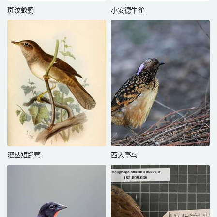
斑纹蚁鹩
小安德牛雀
灌丛短翅莺
西大亭鸟