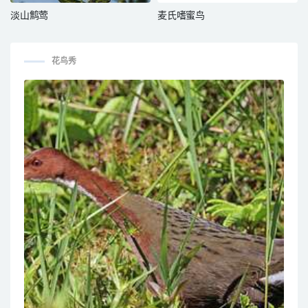
淡山鹪莺
麦氏嗜蜜鸟
花鸟秀