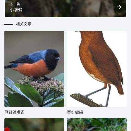
下一篇
小雕鸮
相关文章
蓝背锥嘴雀
枣红蚁鸫