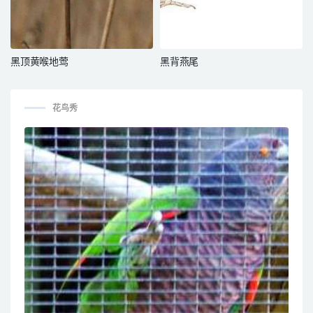
黑顶黄喉地莺
黑背燕尾
花鸟秀