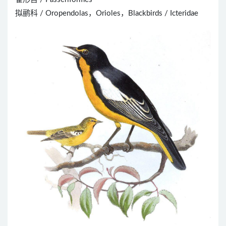
拟鹂科 / Oropendolas，Orioles，Blackbirds / Icteridae