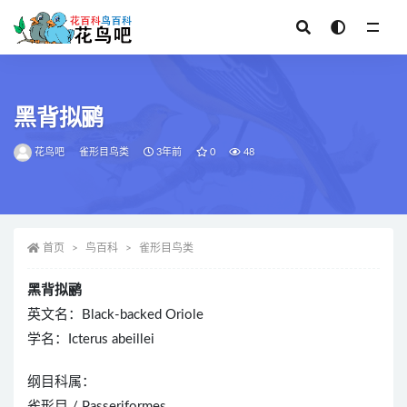
全部
黑背拟鹂
花鸟吧
雀形目鸟类
3年前
0
48
首页
鸟百科
雀形目鸟类
黑背拟鹂
英文名：Black-backed Oriole
学名：Icterus abeillei
纲目科属：
雀形目 / Passeriformes