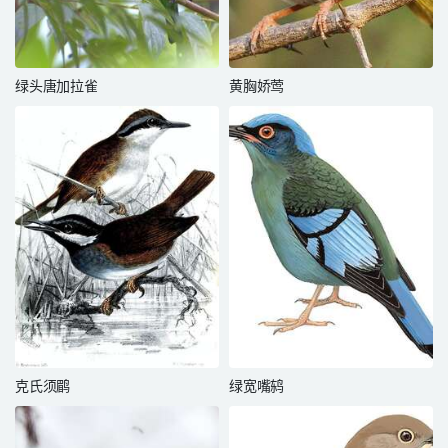
绿头唐加拉雀
黄胸娇莺
克氏须鹛
绿宽嘴鸫