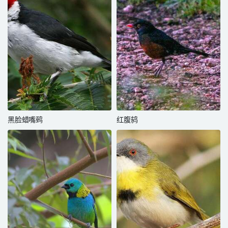
黑脸蜡嘴鹀
红腹鸫