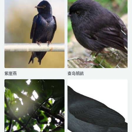
紫崖燕
查岛鸲鹟