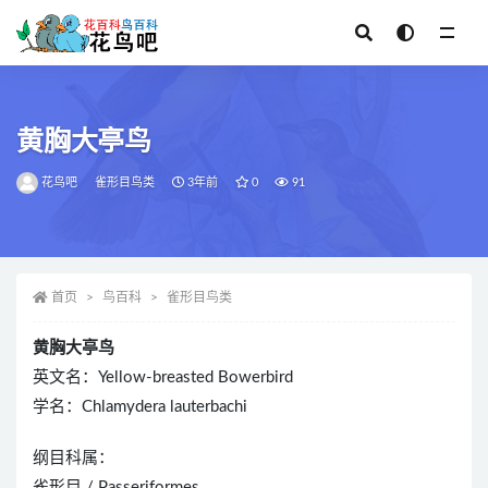
全部
黄胸大亭鸟
花鸟吧
雀形目鸟类
3年前
0
91
首页
鸟百科
雀形目鸟类
黄胸大亭鸟
英文名：Yellow-breasted Bowerbird
学名：Chlamydera lauterbachi
纲目科属：
雀形目 / Passeriformes