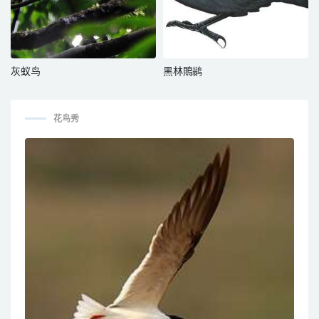
灰蚁鸟
黑林鵙鹟
花鸟秀