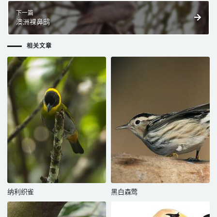
下一篇
澳洲裸鼻鸱
相关文章
纳利织雀
黑白森莺