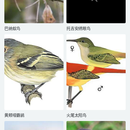
巴纳蚁鸟
托吉安绣眼鸟
黄颊哑霸鹟
火尾太阳鸟