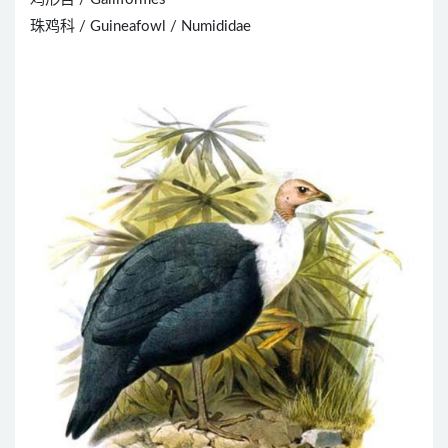
珠鸡科 / Guineafowl / Numididae