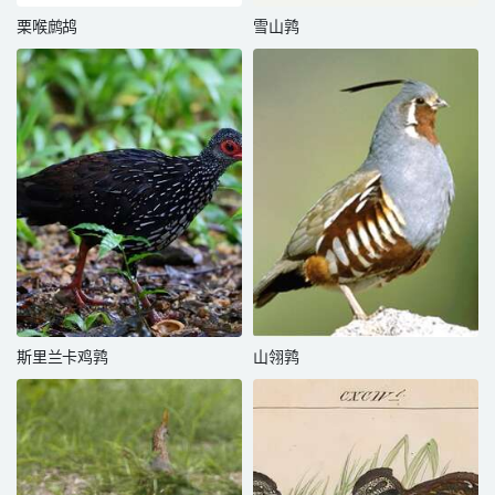
栗喉鹧鸪
雪山鹑
斯里兰卡鸡鹑
山翎鹑