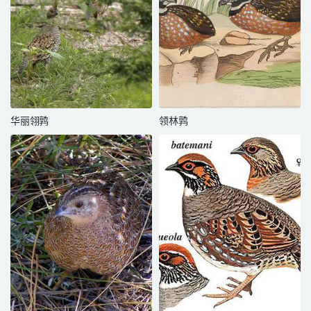
华丽翎鹑
领林鹑