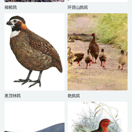
褐鹌鹑
环颈山鹧鸪
黑顶林鹑
艳鹧鸪