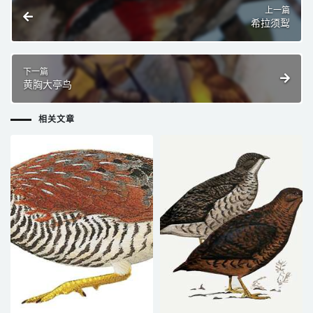
上一篇
希拉须䴕
下一篇
黄胸大亭鸟
相关文章