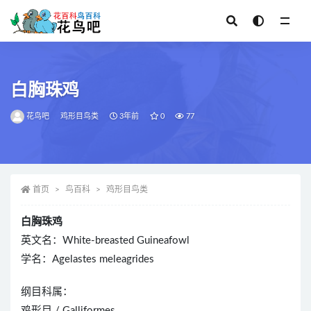
全部
白胸珠鸡
花鸟吧
鸡形目鸟类
3年前
0
77
首页
鸟百科
鸡形目鸟类
白胸珠鸡
英文名：White-breasted Guineafowl
学名：Agelastes meleagrides
纲目科属：
鸡形目 / Galliformes