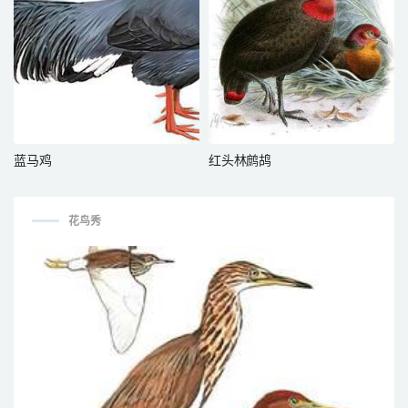
蓝马鸡
红头林鹧鸪
花鸟秀