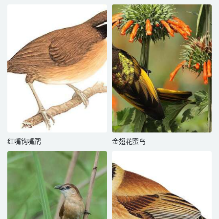
红嘴钩嘴鹛
金翅花蜜鸟