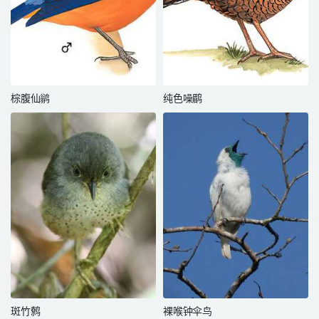
棕腹仙鹟
纯色噪鹛
斑竹鹩
裸喉钟伞鸟