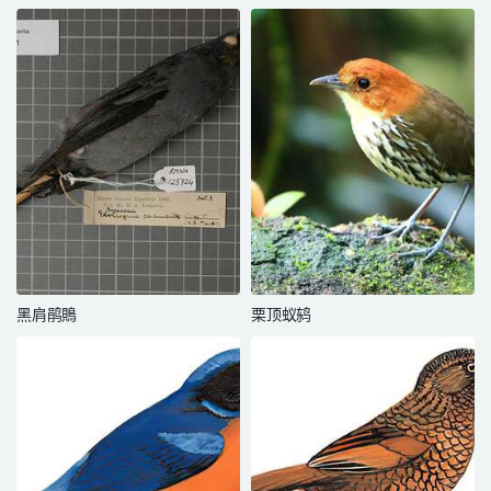
黑肩鹃鵙
栗顶蚁鸫