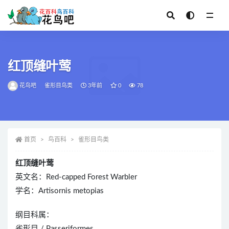
全部
红顶缝叶莺
花鸟吧
雀形目鸟类
3年前
0
78
首页
鸟百科
雀形目鸟类
红顶缝叶莺
英文名：Red-capped Forest Warbler
学名：Artisornis metopias
纲目科属：
雀形目 / Passeriformes