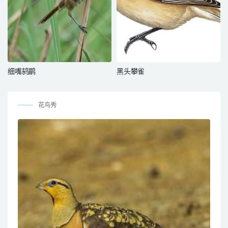
细嘴鸫鹛
黑头攀雀
花鸟秀