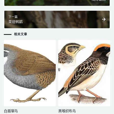
下一篇
栗翅鸺鹠
相关文章
白眉窜鸟
黑喉织布鸟