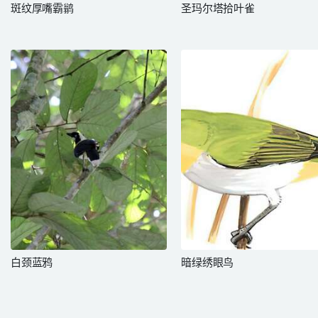
斑纹厚嘴霸鹟
圣玛尔塔拾叶雀
白颈蓝鸦
暗绿绣眼鸟