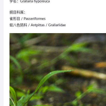
学名：Grallaria hypoleuca
纲目科属：
雀形目 / Passeriformes
蚁八色鸫科 / Antpittas / Grallariidae