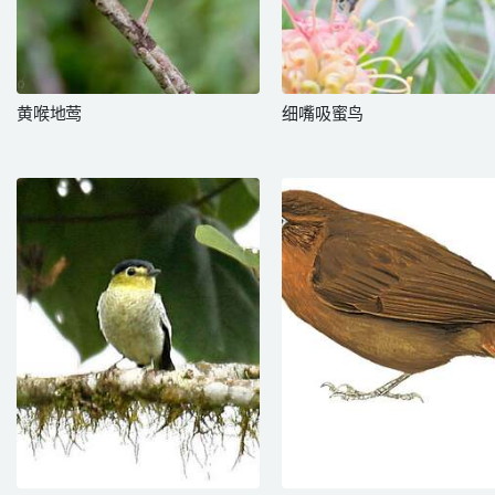
黄喉地莺
细嘴吸蜜鸟