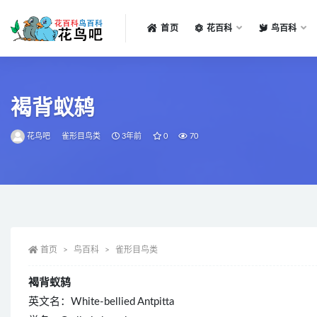
首页
花百科
鸟百科
全部
褐背蚁鸫
花鸟吧
雀形目鸟类
3年前
0
70
首页
鸟百科
雀形目鸟类
褐背蚁鸫
英文名：White-bellied Antpitta