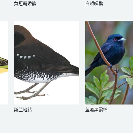
黄冠霸娇鹟
白颊噪鹛
斯兰地鸫
蓝嘴黑霸鹟