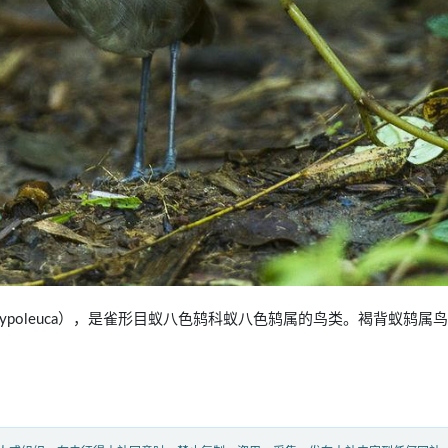
allaria hypoleuca），是雀形目蚁八色鸫科蚁八色鸫属的鸟类。褐背蚁鸫属