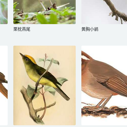
栗枕燕尾
黄胸小鹟