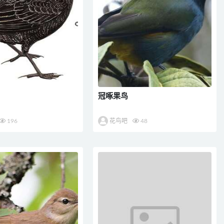
冠啄果鸟
196
花鸟吧
48