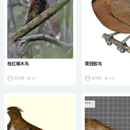
桂红啄木鸟
栗冠蚁鸟
花鸟吧
69
花鸟吧
191