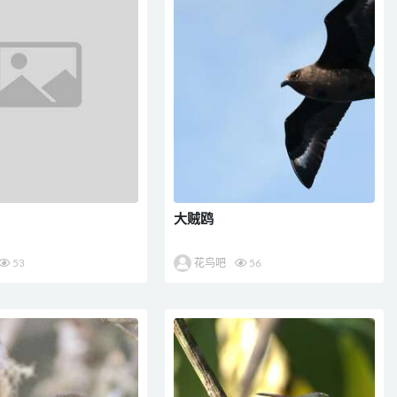
大贼鸥
53
花鸟吧
56