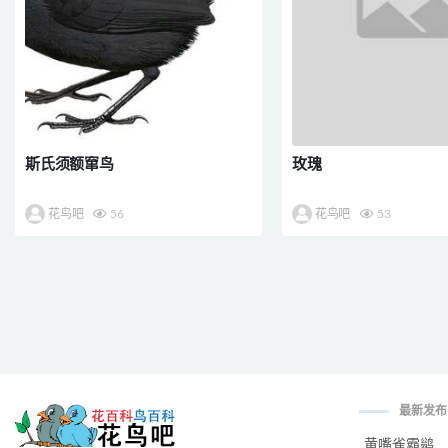
斯氏须额窜鸟
玫瑰
花鸟吧
56
花鸟吧
53
最新发布
黄嘴雀霸鹟