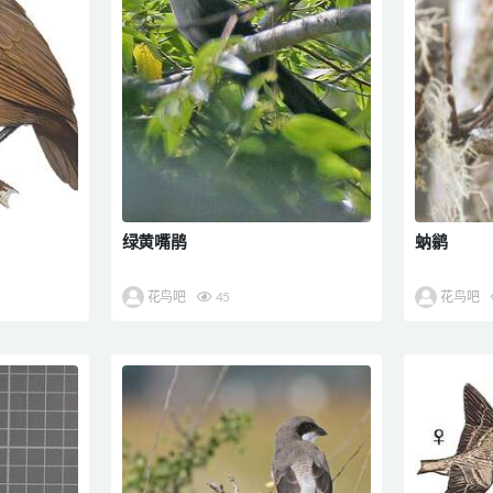
绿黄嘴鹃
蚋鹟
花鸟吧
45
花鸟吧