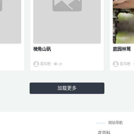
棱角山矾
庭园林莺
花鸟吧
65
花鸟吧
加载更多
网站导航
花百科