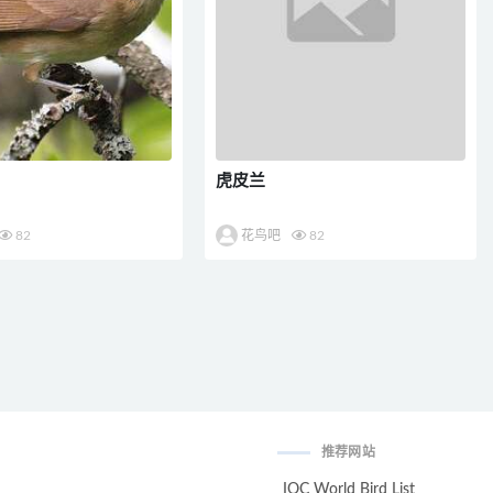
虎皮兰
82
花鸟吧
82
推荐网站
IOC World Bird List