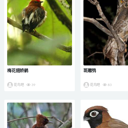
梅花翅娇鹟
斑雕鸮
花鸟吧
39
花鸟吧
83