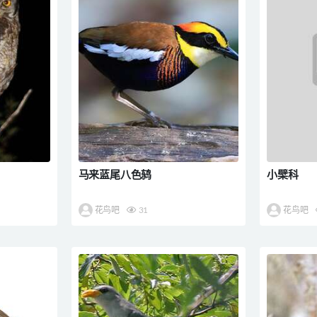
马来蓝尾八色鸫
小檗科
花鸟吧
31
花鸟吧