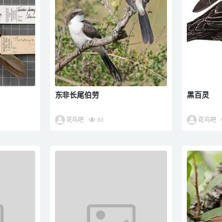
东非长尾伯劳
黑百灵
花鸟吧
83
花鸟吧