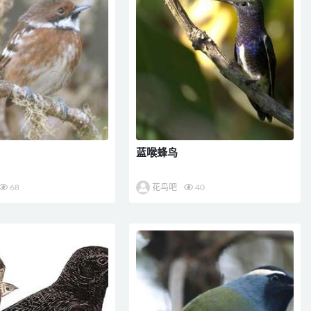
蓝喉蜂鸟
68
花鸟吧
40