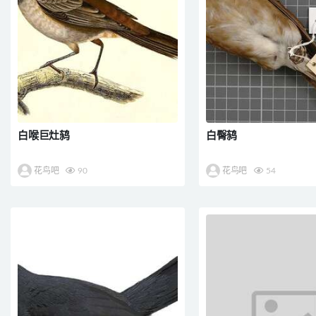
白喉巨灶鸫
白臀鸫
花鸟吧
90
花鸟吧
54