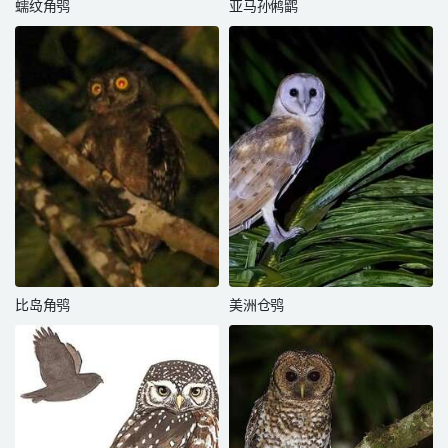
蠕纹角鸮
亚马孙鸺鹠
比岛角鸮
美洲仓鸮