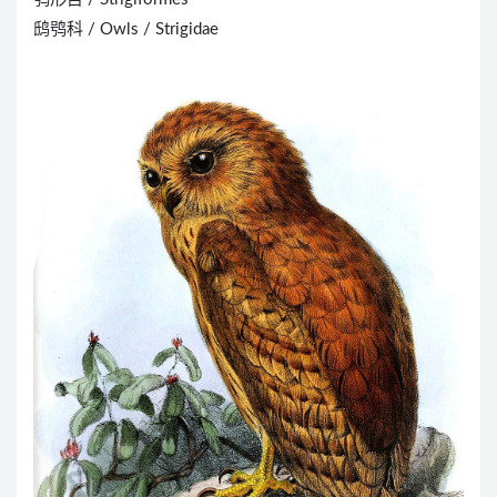
鸱鸮科 / Owls / Strigidae