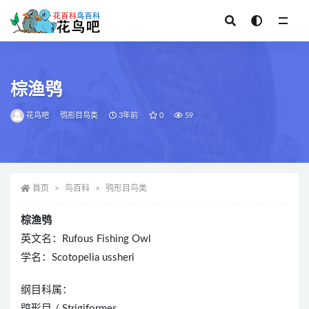
全部
棕渔鸮
花鸟吧
鸮形目鸟类
3年前
0
59
首页
鸟百科
鸮形目鸟类
棕渔鸮
英文名：Rufous Fishing Owl
学名：Scotopelia ussheri
纲目科属：
鸮形目 / Strigiformes