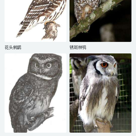
花头鸺鹠
锈斑林鸮