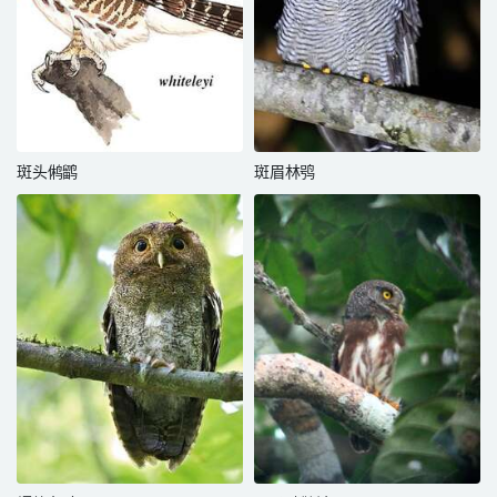
斑头鸺鹠
斑眉林鸮