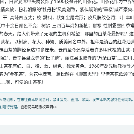
问美国，白宫宴席中央就装饰了1500枝盛开的山茶花。山茶花作为世界
热情奔放，粉若朝霞的”牡丹粉”风韵别致，紫似琥珀的”重楼”威严豪爽
；干–高竦四五丈；校-黝纠，状如尘尾龙形；皮尺肤纹苍润；叶-丰
中十余日颜色不变；树龄-三四百年尚如新植；耐寒-性耐霜雪四季
的春天，给人们带来了无限的生机和希望！哪里的山茶花最好呢？这
的山茶花，以树高、花大、种繁、质美闻名中外。祖种是滇西的红花油
棵山茶的胸径竞达70多厘米。云南至今还存活着许多明代植的山茶–
桃红”，晋宁县盘龙寺的”松子鳞”，丽江县玉峰寺的”万朵山茶”……四川
山茶花有红、白、橙、蓝、绿色，独无黄色。1960年胡先啸教授等
名为”金花茶”，为花中瑰宝。蒲松龄在《聊斋志异》里借茶花歌颂了
……啊，可爱的山茶花！
人或组织，在未征得本站同意时，禁止复制、盗用、采集、发布本站内容到任何网站
们进行处理。
查看花鸟吧版权声明>>