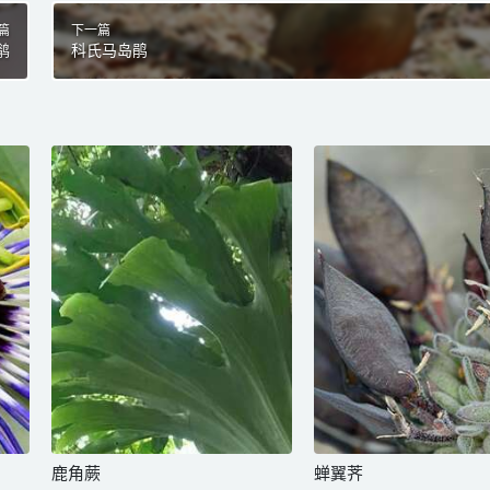
篇
下一篇
鹟
科氏马岛鹃
鹿角蕨
蝉翼荠