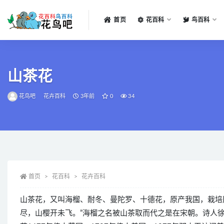
首页
花百科
鸟百科
全部
山茶花
花鸟吧
花卉百科
3年前
0
34
首页
花百科
花卉百科
山茶花，又叫海榴、耐冬、曼陀罗、十德花，原产我国，栽培历
尽，山樱开未飞。”海榴之名被山茶取而代之是在宋朝。诗人徐