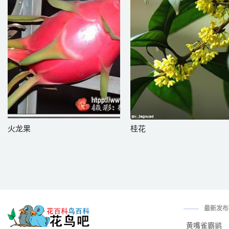
火龙果
桂花
最新发布
黄嘴雀霸鹟