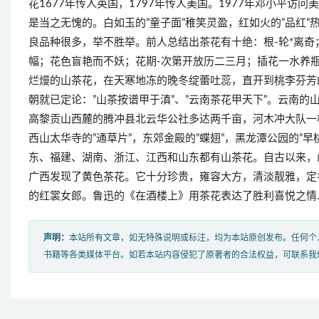
花1677年传人英国，1797年传人美国。1977年邓小平访
是当之无愧的。白如玉的”童子面”稚笑灵盈，红如火的”品红”
良品种很多，举不胜举。前人总结出茶花有十绝：根-轮*离奇
幅；花色盲艳而不妖；花期-次第开放历二三月；插花一水养瓶
烂熳的山茶花，在天寒地冻的晚冬绽蕾吐蕊，直开到桃李芬芳
朝就已定论：”山茶按谱甲于滇”、”云南茶花甲天下”。云南
高黎贡山西麓的腾冲县北云华公社多达两千亩，河木冲大队一
西山太华寺的”通草片”，东郊金殿的”蝶翅”，黑龙潭公园的”早
东、福建、湖南、浙江、江西和山东都有山茶花。自古以来，
广西发现了黄色茶花。它十分珍贵，雍容大方，清淡靓雅，定
的红裳女郎。鲁迅的《在酒楼上》用茶花表达了胜利喜悦之情
声明：
本站所有文章，如无特殊说明或标注，均为本站原创发布。任何个
书籍等各类媒体平台。如若本站内容侵犯了原著者的合法权益，可联系我