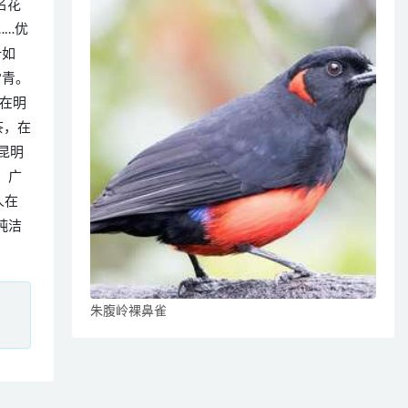
名花
……优
叶如
常青。
在明
茶，在
昆明
、广
人在
纯洁
、
朱腹岭裸鼻雀