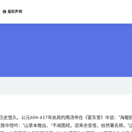
版权声明
史悠久。公元604-617年执政的隋汤帝在《宴东堂》中说：”海榴
致中惊吟：”山茶本晚出、*不闻图经。迩来亦变怪，纷然著名称。”