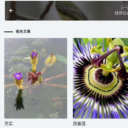
上一
绿伊拉
相关文章
芡实
西番莲