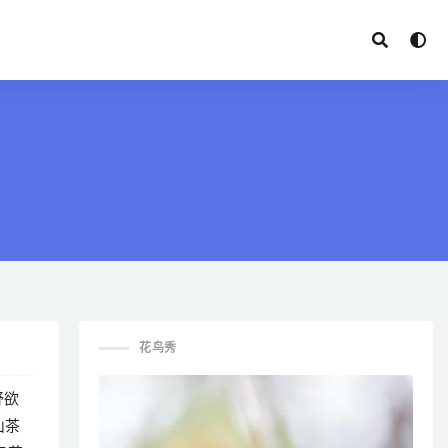
花鸟秀
舒欲
山茶