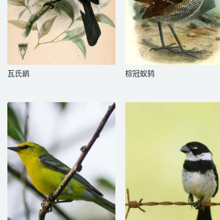
瓦氏鹟
棕冠蚁鸫