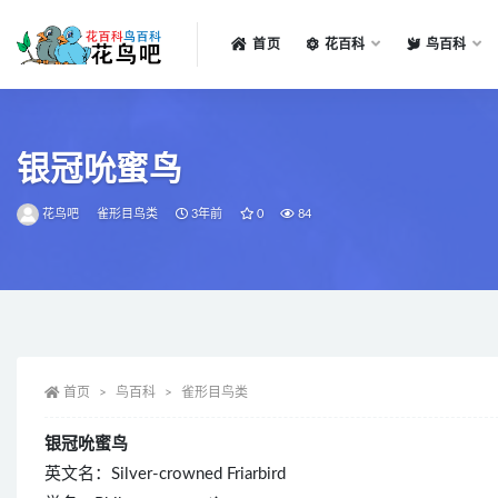
首页
花百科
鸟百科
全部
银冠吮蜜鸟
花鸟吧
雀形目鸟类
3年前
0
84
首页
鸟百科
雀形目鸟类
银冠吮蜜鸟
英文名：Silver-crowned Friarbird