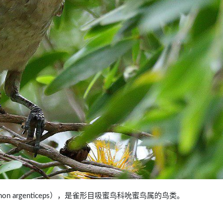
hilemon argenticeps），是雀形目吸蜜鸟科吮蜜鸟属的鸟类。