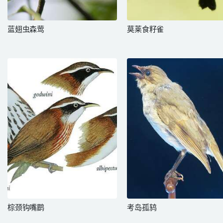
蓝翅虫森莺
莫莱食籽雀
棕颈钩嘴鹛
考岛孤鸫