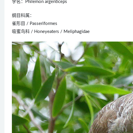
学名：Philemon argenticeps
纲目科属：
雀形目 / Passeriformes
吸蜜鸟科 / Honeyeaters / Meliphagidae