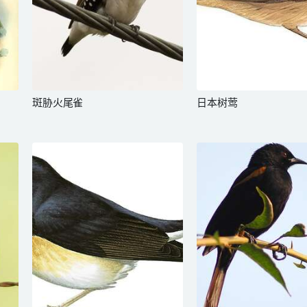
斑胁火尾雀
日本树莺