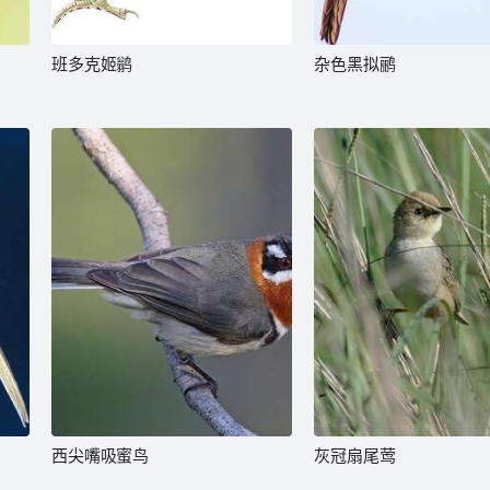
班多克姬鹟
杂色黑拟鹂
西尖嘴吸蜜鸟
灰冠扇尾莺