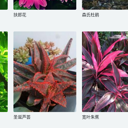
扶郎花
森氏杜鹃
圣诞芦荟
宽叶朱蕉