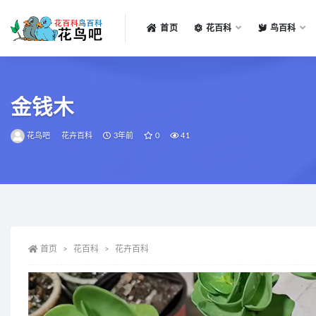
首页
花百科
鸟百科
全部
金钱木
花鸟吧
花卉百科
3年前
0
41
首页
花百科
花卉百科