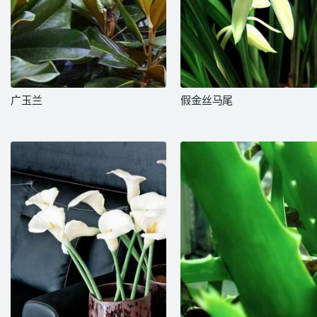
广玉兰
假金丝马尾