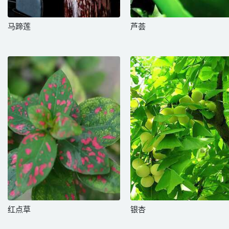
马蹄莲
芦荟
红点草
银杏