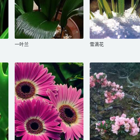
一叶兰
雪滴花