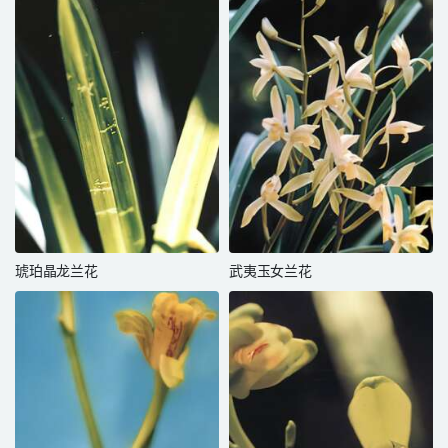
琥珀晶龙兰花
武夷玉女兰花