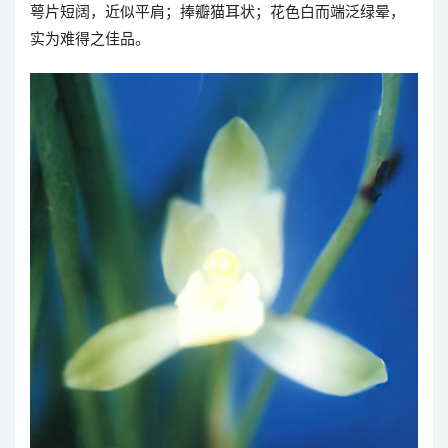
萼片短阔，近似平肩；捧瓣猫耳状；花色白而端泛绿晕，
实为难得之佳品。