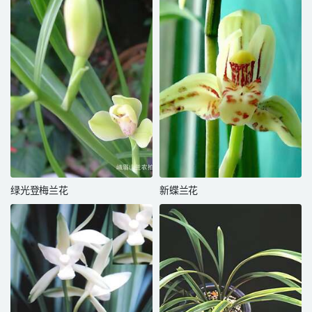
绿光登梅兰花
新蝶兰花