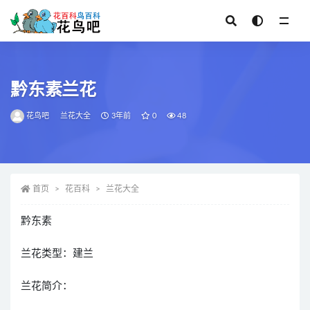
全部
黔东素兰花
花鸟吧
兰花大全
3年前
0
48
首页
花百科
兰花大全
黔东素
兰花类型：建兰
兰花简介：