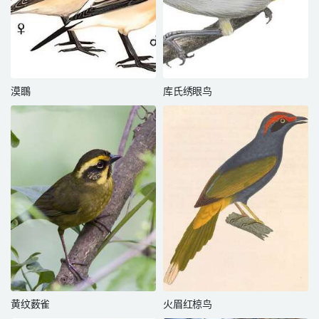
漠䳭
库氏绣眼鸟
黄纹薮雀
火眉红椋鸟