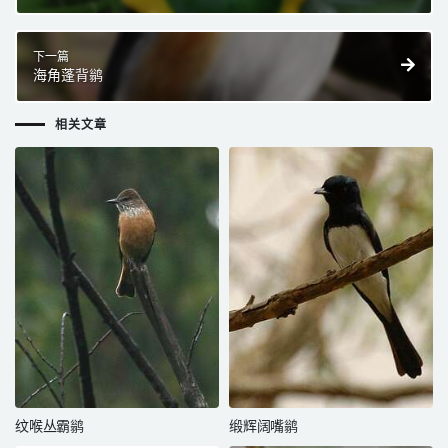
下一篇
海角蓬背鹟
相关文章
纹喉丛霸鹟
缎辉阔嘴鹟