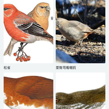
松雀
栗臀弯嘴嘲鸫