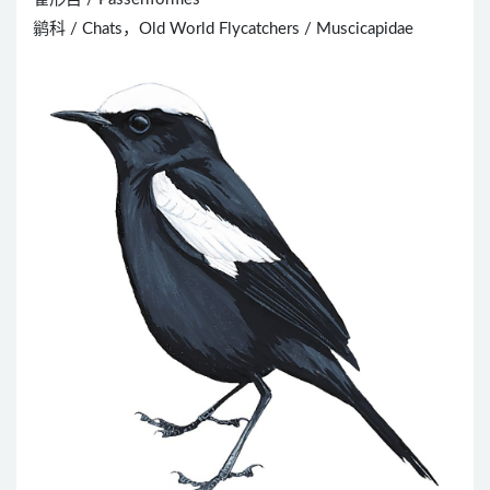
鹟科 / Chats，Old World Flycatchers / Muscicapidae