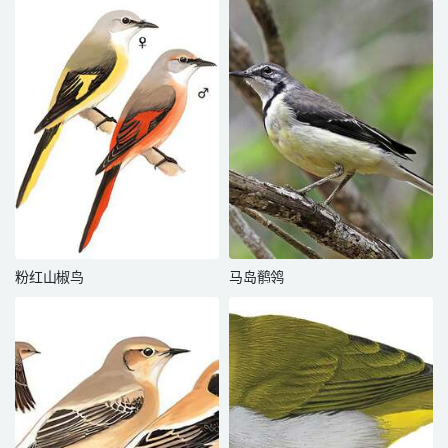
粉红山椒鸟
马岛鹡鸰