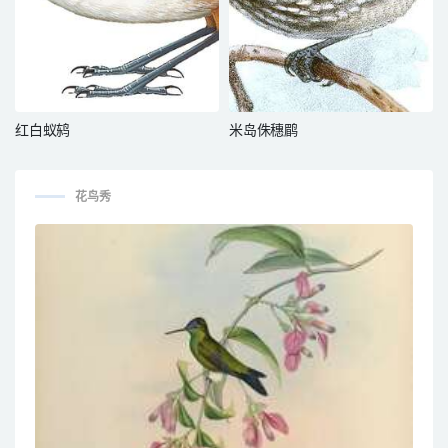
红白蚁鸫
米岛侏穗鹛
花鸟秀