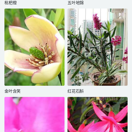
枇杷橙
五叶地锦
金叶含笑
红花石斛