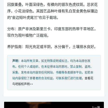
回旋重叠。叶面深绿色，有横向的银灰色虎纹斑。总状花
序，小花淡绿色。其园艺品种叶缘有乳白至金黄色纵镶边
的“金边短叶虎尾兰”也见于栽培。
分布：原产非洲及斯里兰卡、印度东部的热带干旱地区，
现作为观叶植物广泛栽培。
养护指南：阳光充足或半阴，水分偏干，土壤排水良好。
声明：
本站所有文章，如无特殊说明或标注，均为本站原创发
布。任何个人或组织，在未征得本站同意时，禁止复制、盗用、
采集、发布本站内容到任何网站、书籍等各类媒体平台。如若本
站内容侵犯了原著者的合法权益，可联系我们进行处理。
查看花
鸟吧版权声明>>
上一篇