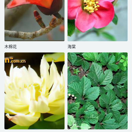
木棉花
海棠