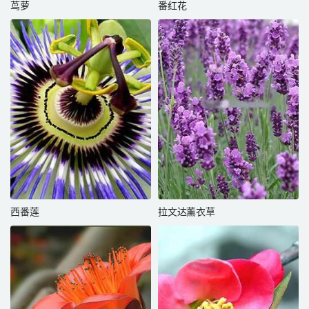
茑萝
番红花
西番莲
拉文达薰衣草