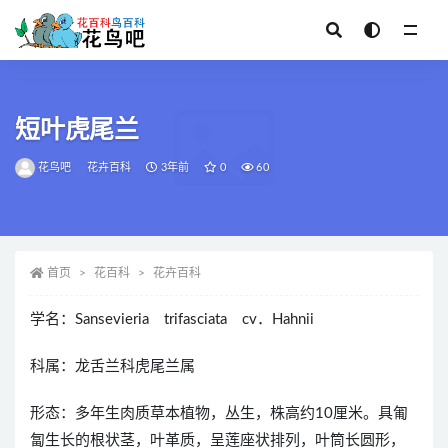
全部
短叶虎尾兰
花鸟吧
花卉百科
3年前
0
60
首页
花百科
花卉百科
学名：Sansevieria trifasciata cv．Hahnii
科属：龙舌兰科虎尾兰属
形态：多年生肉质草本植物，丛生，株高约10厘米。具匍
匐生长的根状茎，叶革质，呈莲座状排列，叶筒长圆形，