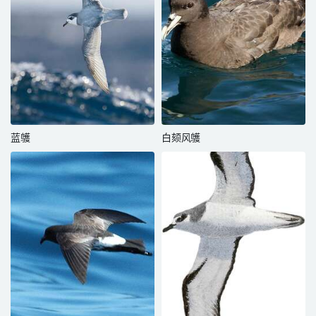
蓝鹱
白颏风鹱