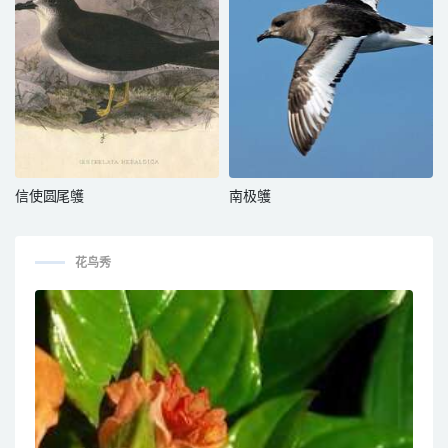
信使圆尾鹱
南极鹱
花鸟秀