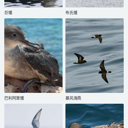
巨鹱
布氏鹱
巴利阿里鹱
暴风海燕