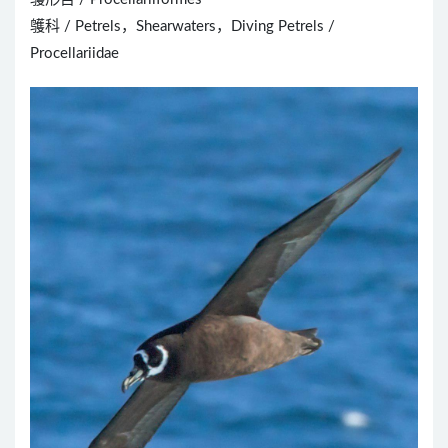
鹱科 / Petrels，Shearwaters，Diving Petrels /
Procellariidae