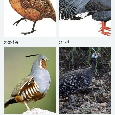
黑额林鹑
蓝马鸡