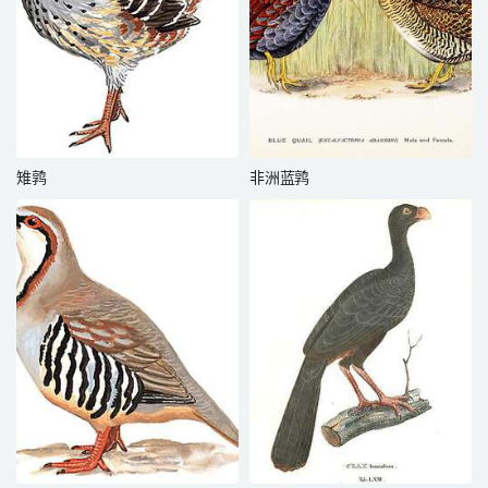
雉鹑
非洲蓝鹑