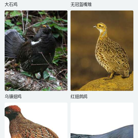
大石鸡
无冠盔嘴雉
乌镰翅鸡
红翅鹧鸪