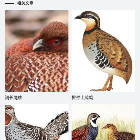
相关文章
铜长尾雉
橙颈山鹧鸪