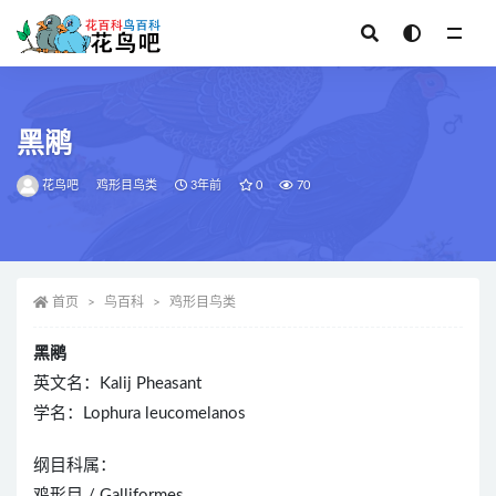
全部
黑鹇
花鸟吧
鸡形目鸟类
3年前
0
70
首页
鸟百科
鸡形目鸟类
黑鹇
英文名：Kalij Pheasant
学名：Lophura leucomelanos
纲目科属：
鸡形目 / Galliformes