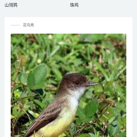
山翎鹑
珠鸡
花鸟秀