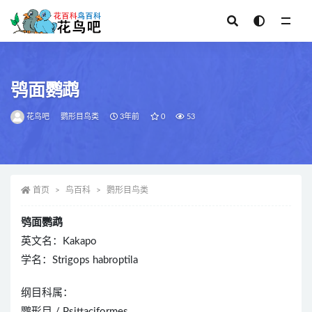
全部
鸮面鹦鹉
花鸟吧
鹦形目鸟类
3年前
0
53
首页
鸟百科
鹦形目鸟类
鸮面鹦鹉
英文名：Kakapo
学名：Strigops habroptila
纲目科属：
鹦形目 / Psittaciformes