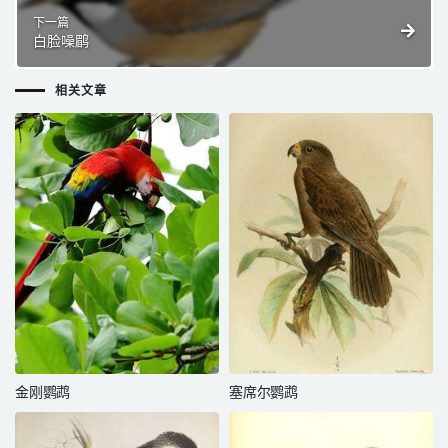
下一篇
白脸噪鹛
相关文章
金刚鹦鹉
塞席尔鹦鹉