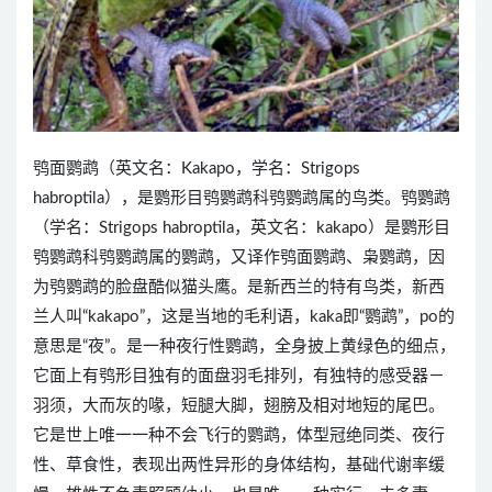
鸮面鹦鹉（英文名：Kakapo，学名：Strigops
habroptila），是鹦形目鸮鹦鹉科鸮鹦鹉属的鸟类。鸮鹦鹉
（学名：Strigops habroptila，英文名：kakapo）是鹦形目
鸮鹦鹉科鸮鹦鹉属的鹦鹉，又译作鸮面鹦鹉、枭鹦鹉，因
为鸮鹦鹉的脸盘酷似猫头鹰。是新西兰的特有鸟类，新西
兰人叫“kakapo”，这是当地的毛利语，kaka即“鹦鹉”，po的
意思是“夜”。是一种夜行性鹦鹉，全身披上黄绿色的细点，
它面上有鸮形目独有的面盘羽毛排列，有独特的感受器－
羽须，大而灰的喙，短腿大脚，翅膀及相对地短的尾巴。
它是世上唯一一种不会飞行的鹦鹉，体型冠绝同类、夜行
性、草食性，表现出两性异形的身体结构，基础代谢率缓