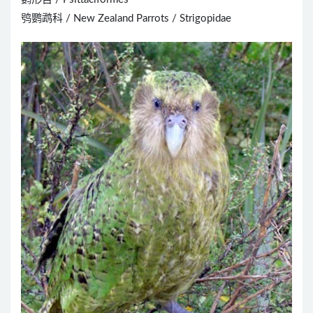
鸮鹦鹉科 / New Zealand Parrots / Strigopidae