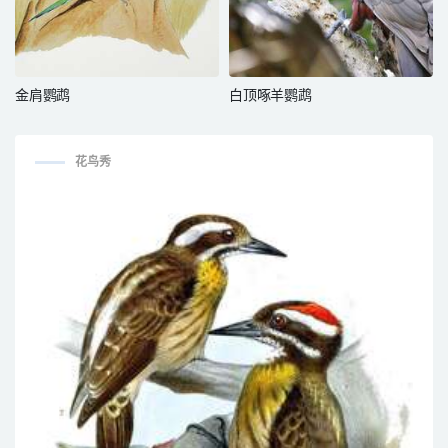
金肩鹦鹉
白顶啄羊鹦鹉
花鸟秀