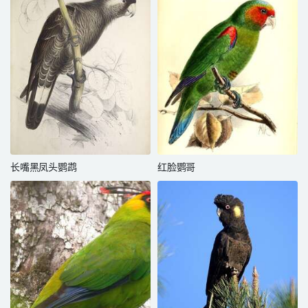
长嘴黑凤头鹦鹉
红脸鹦哥