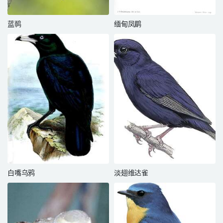
蓝䴓
缅甸凤鹛
白嘴乌鸦
淡翅维达雀