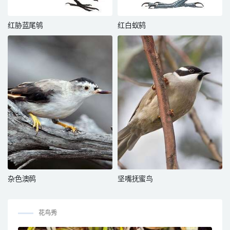
红胁蓝尾鸲
红白蚁鸫
杂色澳䴓
坚嘴抚蜜鸟
花鸟秀