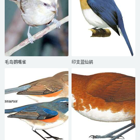
毛岛鹦嘴雀
印支蓝仙鹟