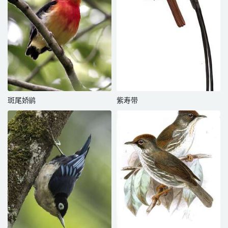
斑尾娇鹟
紫寿带