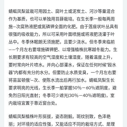
蜻蜓凤梨盆栽可用园土、腐叶土或泥炭土、河沙等量混合
作为基质，也可以单独用苔薛栽培。在生长季一般每两周
施—次腐熟液肥或氮磷钾全面的化肥。由于莲座状叶丛具有
很强的吸收能力，所以可采用叶面喷施或将液肥浇灌于叶
丛中。冬季休眠朗无须施肥，且要少浇水。但冬季来临前
——个月左右要增施磷钾肥、以增强植株抗寒越冬能力。生
长期要求有较高的空气湿度和土壤湿度，随着温度上升，
要时常向叶片喷水。并向心部灌水，保证在任何时候“殴水
器”内都有充分的水分。但要防止水质变臭，一个月左右要
将苗盆顿俄’—次、使陈水流出后再行加水。蜻蜓凤梨生长
要求明亮的光线，生长季一舶掌握50％－60％遮阴度，避
免烈日阳光直射；冬季可少遮光(30％－40％遮明度)，室
内栽培宜置于靠近窗台处。
蜻蜓凤梨植株叶形挺拔，姿态刚毅。斑纹别致，色泽艳
丽；对环境的适应性强，又能适应不同的栽培方式、是理