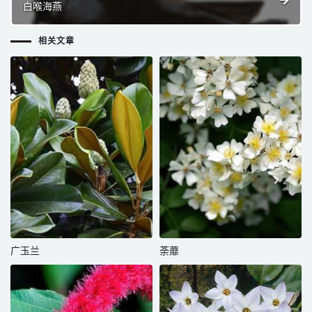
白喉海燕
相关文章
广玉兰
荼蘼