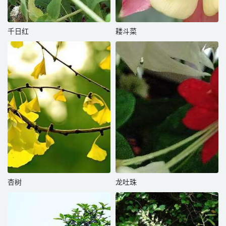
千日红
耧斗菜
杏树
龙吐珠