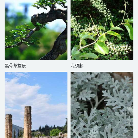
黑骨茶盆景
龙须藤