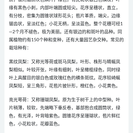
缘有黑色小刺，内部叶端圆或短尖。花序呈穗状，直立，
有分枝，密集为圆锥状球形花头；苞片革质，端尖，边缘
锯齿状，呈淡红色；小花无柄，呈淡蓝色。整个花穗可经1
—2个月不褪色，极为美丽。还有银边的和斑叶的品种。同
属植物约有150个种和变种，还有大量园艺杂交种。常见的
栽培种有：
黑纹凤梨：又称光等荷或斑马凤梨，叶形、株形与睛蜒凤
梨相似。叶较开张，叶缘有细刺，叶呈橄榄绿色，同时绿
叶上具醒目的银白色或玫瑰红色的横条斑纹。花序较崎蜒
凤梨短，呈三角形，花苞片披针形，橙红色，小花黄色。
亮光萼荷：又称珊瑚凤梨。原为生于树干上的中型种。叶
片稍薄，较软，先端略下垂反卷，基部抱合成圆筒状，绿
色，有光泽，叶背暗紫色。圆锥花序呈珊瑚状，苞片鲜红
色，小花粒状，花瓣蓝色。