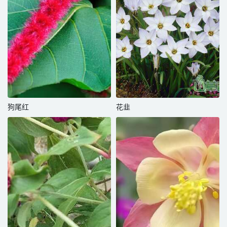
狗尾红
花韭