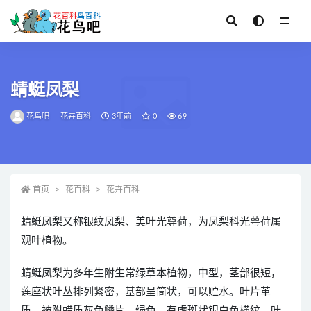
全部
蜻蜓凤梨
花鸟吧
花卉百科
3年前
0
69
首页
花百科
花卉百科
蜻蜓凤梨又称银纹凤梨、美叶光尊荷，为凤梨科光萼荷属
观叶植物。
蜻蜓凤梨为多年生附生常绿草本植物，中型，茎部很短，
莲座状叶丛排列紧密，基部呈筒状，可以贮水。叶片革
质，被附蜡质灰色鳞片，绿色，有虎斑状银白色横纹，叶