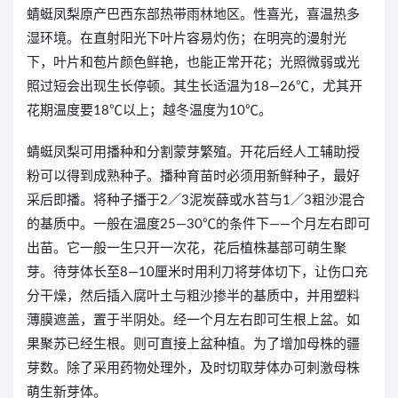
蜻蜓凤梨原产巴西东部热带雨林地区。性喜光，喜温热多
湿环境。在直射阳光下叶片容易灼伤；在明亮的漫射光
下，叶片和苞片颜色鲜艳，也能正常开花；光照微弱或光
照过短会出现生长停顿。其生长适温为18—26℃，尤其开
花期温度要18℃以上；越冬温度为10℃。
蜻蜓凤梨可用播种和分割蒙芽繁殖。开花后经人工辅助授
粉可以得到成熟种子。播种育苗时必须用新鲜种子，最好
采后即播。将种子播于2／3泥炭薛或水苔与1／3粗沙混合
的基质中。一般在温度25—30℃的条件下——个月左右即可
出苗。它一般一生只开一次花，花后植株基部可萌生聚
芽。待芽体长至8—10厘米时用利刀将芽体切下，让伤口充
分干燥，然后插入腐叶土与粗沙掺半的基质中，并用塑料
薄膜遮盖，置于半阴处。经一个月左右即可生根上盆。如
果聚苏已经生根。则可直接上盆种植。为了增加母株的疆
芽数。除了采用药物处理外，及时切取芽体办可刺激母株
萌生新芽体。