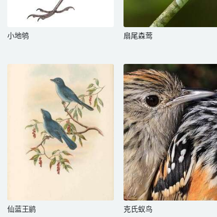
小地鸲
扇尾森莺
仙蓝王鹟
克氏蚁鸟