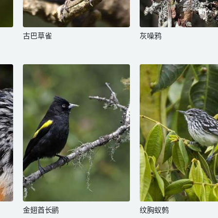
古巴草雀
灰噪鸦
金翅酋长鹂
纹胸蚁鹩