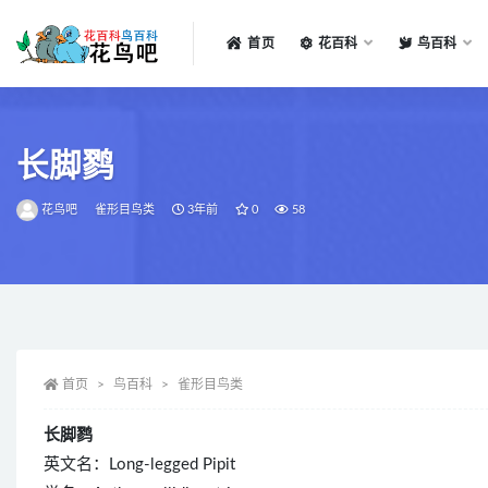
首页
花百科
鸟百科
全部
长脚鹨
花鸟吧
雀形目鸟类
3年前
0
58
首页
鸟百科
雀形目鸟类
长脚鹨
英文名：Long-legged Pipit