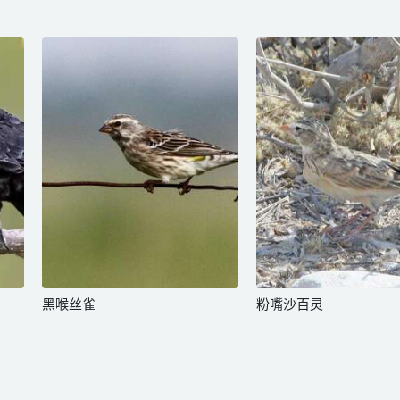
黑喉丝雀
粉嘴沙百灵