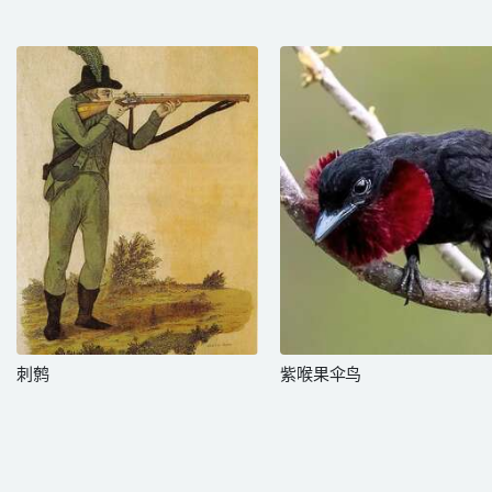
刺鹩
紫喉果伞鸟