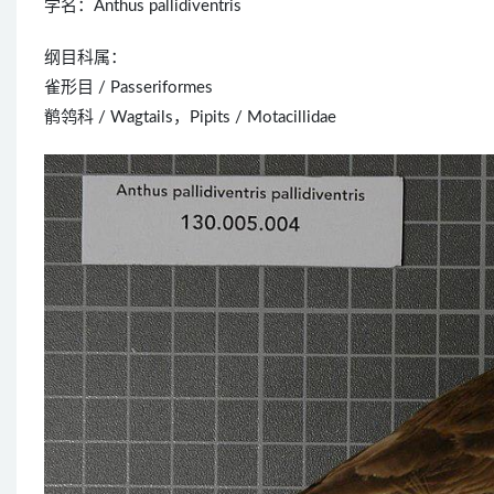
学名：Anthus pallidiventris
纲目科属：
雀形目 / Passeriformes
鹡鸰科 / Wagtails，Pipits / Motacillidae