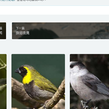
篇
下一篇
鹩
旗翅夜鹰