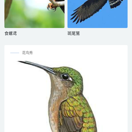
食螺鸢
斑尾鵟
花鸟秀