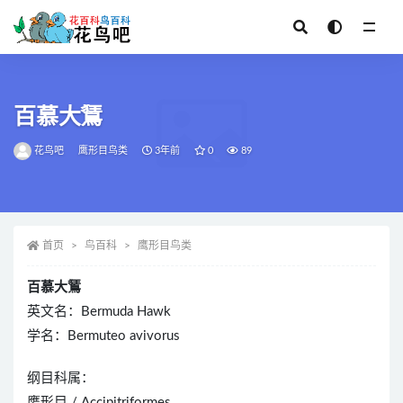
全部
百慕大鵟
花鸟吧
鹰形目鸟类
3年前
0
89
首页
鸟百科
鹰形目鸟类
百慕大鵟
英文名：Bermuda Hawk
学名：Bermuteo avivorus
纲目科属：
鹰形目 / Accipitriformes