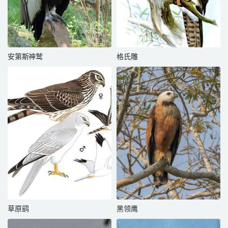
安第斯神鹫
格氏雕
草原鹞
黑领鹰