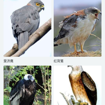
斐济鹰
红背鵟