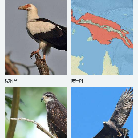
棕榈鹫
侏隼雕