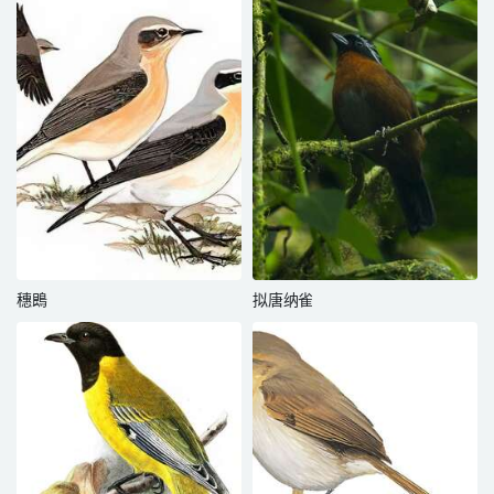
穗鵖
拟唐纳雀