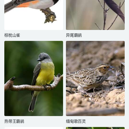
棕枕山雀
异尾霸鹟
热带王霸鹟
缅甸歌百灵