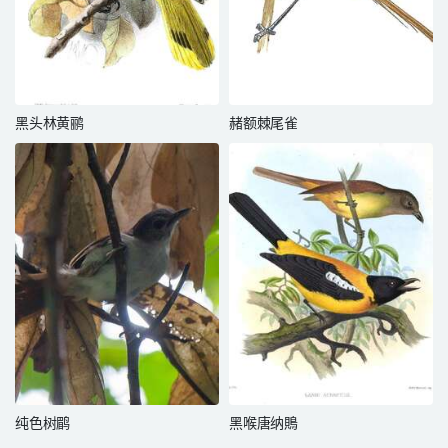
黑头林黄鹂
赭额棘尾雀
纯色树鹛
黑喉唐纳鵙