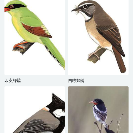
印支绿鹊
白喉姬鹟