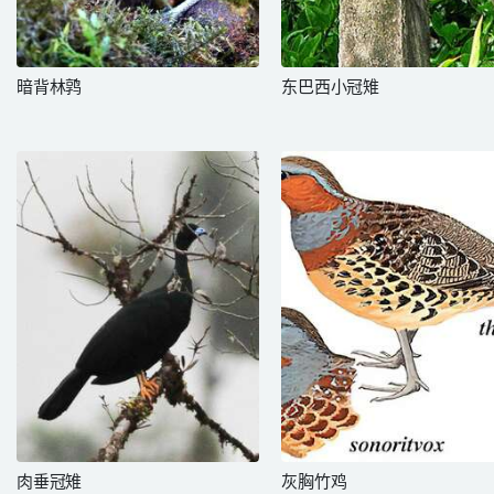
暗背林鹑
东巴西小冠雉
肉垂冠雉
灰胸竹鸡