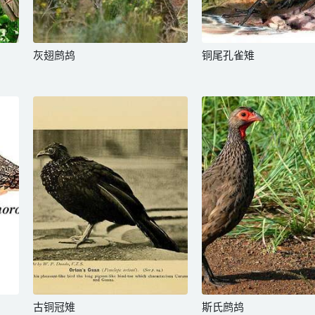
灰翅鹧鸪
铜尾孔雀雉
古铜冠雉
斯氏鹧鸪