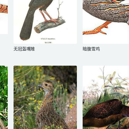
无冠盔嘴雉
暗腹雪鸡