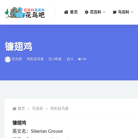
首页
花百科
鸟百科
全部
镰翅鸡
花鸟吧
鸡形目鸟类
3年前
0
94
首页
鸟百科
鸡形目鸟类
镰翅鸡
英文名：Siberian Grouse