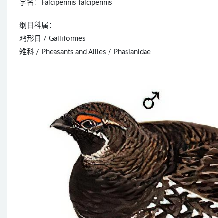
学名：Falcipennis falcipennis
纲目科属：
鸡形目 / Galliformes
雉科 / Pheasants and Allies / Phasianidae