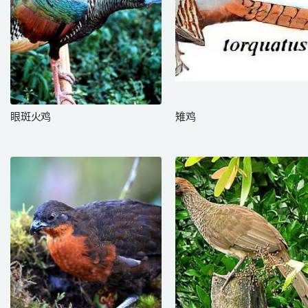
眼斑火鸡
雉鸡