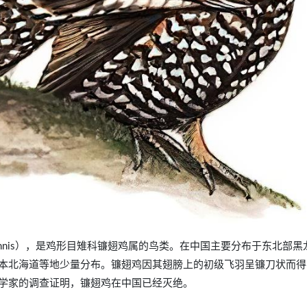
s falcipennis），是鸡形目雉科镰翅鸡属的鸟类。在中国主要分布于东北部
本北海道等地少量分布。镰翅鸡因其翅膀上的初级飞羽呈镰刀状而得
学家的调查证明，镰翅鸡在中国已经灭绝。