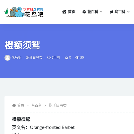
首页
花百科
鸟百科
全部
橙额须䴕
花鸟吧
䴕形目鸟类
3年前
0
50
首页
鸟百科
䴕形目鸟类
橙额须䴕
英文名：Orange-fronted Barbet