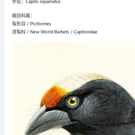
学名：Capito squamatus
纲目科属：
䴕形目 / Piciformes
须䴕科 / New World Barbets / Capitonidae