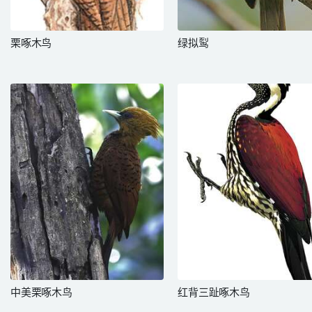
栗啄木鸟
绿拟䴕
中美栗啄木鸟
红背三趾啄木鸟