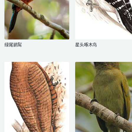
绿尾鹟䴕
星头啄木鸟