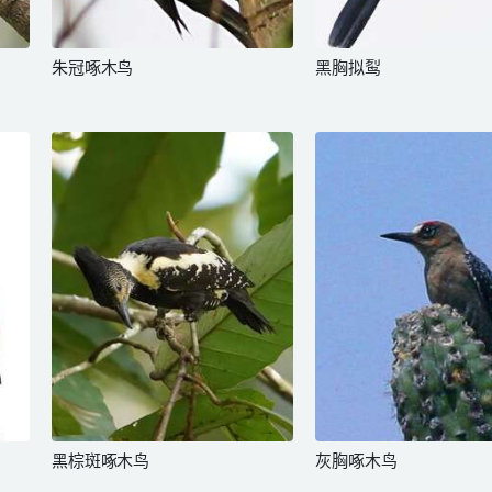
朱冠啄木鸟
黑胸拟䴕
黑棕斑啄木鸟
灰胸啄木鸟