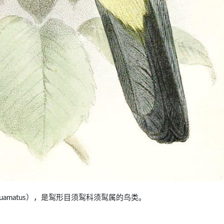
to squamatus），是䴕形目须䴕科须䴕属的鸟类。