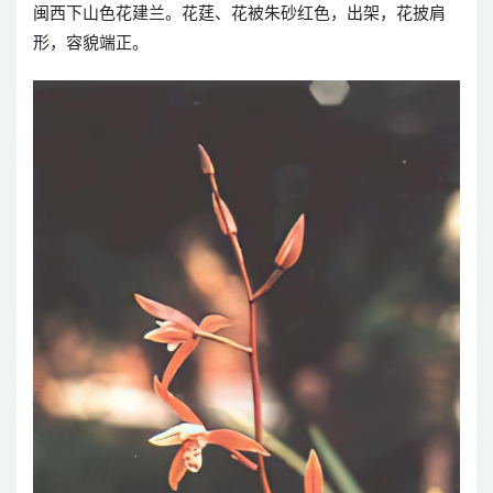
闽西下山色花建兰。花莛、花被朱砂红色，出架，花披肩
形，容貌端正。