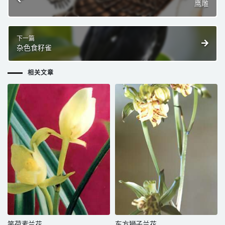
鹰雕
下一篇
杂色食籽雀
相关文章
笑荷素兰花
东方狮子兰花